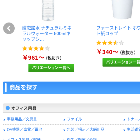
嬬恋銘水 ナチュラルミネ
ファーストレイト ホ
ラルウォーター 500mlキ
ト紙コップ
ャップシ…
￥340～
（税抜き）
￥961～
（税抜き）
商品を探す
事務用品／文房具
ファイル
トナー
OA機器／家電／電池
包装／掲示／店舗用品
生活雑