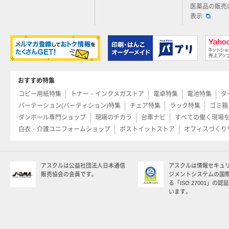
医薬品の販売
表示
おすすめ特集
コピー用紙特集
トナー・インクメガストア
電卓特集
電池特集
タ
パーテーション(パーティション)特集
チェア特集
ラック特集
ゴミ箱
ダンボール専門ショップ
現場のチカラ
台車ナビ
すべての働く現場
白衣・介護ユニフォームショップ
ポストイットストア
オフィスづくり
アスクルは公益社団法人日本通信
アスクルは情報セキュ
販売協会の会員です。
ジメントシステムの国
る「ISO 27001」の
います。