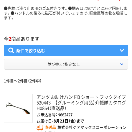
●先端は滑り止め用のゴム付きです。●掴み口は90°ごとに360°回転しま
す。●ハンドルの後ろに磁石が付いていますので、軽金属等の物を吸着し
ます。
全
2
商品あります
条件で絞り込む
並び替え：指定なし
1件目～2件目（2件中）
アンツ お助けハンドB ショート フックタイプ
520443 【グルーミング用品】介援隊カタログ
H0864（直送品）
お申込番号：N662427
お届け日：
8月21日（金）まで
直送品
株式会社ケアマックスコーポレーション