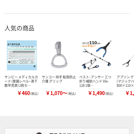
人気の商品
サンビー メディカルカ
サンコー 持手 転倒防止
ベスト・アンサー 三つ
アプソン 
ード（意識レベル・滴下
介護 グリップ
折り補助ハンド life-
(マジックハ
数早見表）2枚セ…
128 1個…
800×110
￥460
￥1,070～
￥1,490
￥1,
（税込）
（税込）
（税込）