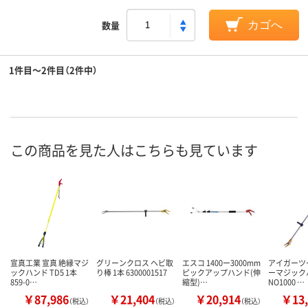
数量
カゴへ
1件目～2件目（2件中）
この商品を見た人はこちらも見ています
宣真工業 宣真 絶縁マジ
グリーンクロス ヘビ取
エスコ 1400ー3000mm
アイガーツ
ックハンド TD5 1本
り棒 1本 6300001517
ピックアップハンド(伸
ーマジック
859-0…
縮型)…
NO1000 …
￥87,986
￥21,404
￥20,914
￥13,
（税込）
（税込）
（税込）