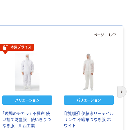
ページ：
1
／
2
本気プライス
次の
バリエーション
バリエーション
「現場のチカラ」 不織布 使
【防護服】 伊藤忠リーテイル
ア
い捨て防塵服 使いきりつ
リンク 不織布つなぎ服 ホ
れ
なぎ服 川西工業
ワイト
エ