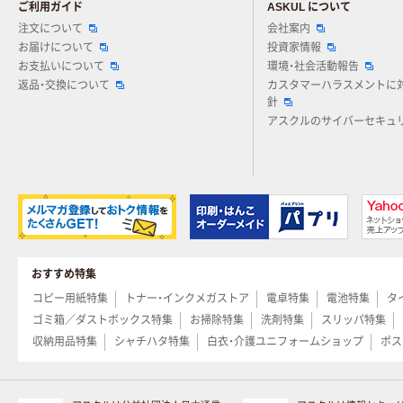
ご利用ガイド
ASKUL について
注文について
会社案内
お届けについて
投資家情報
お支払いについて
環境・社会活動報告
返品・交換について
カスタマーハラスメントに
針
アスクルのサイバーセキュ
おすすめ特集
コピー用紙特集
トナー・インクメガストア
電卓特集
電池特集
タ
ゴミ箱／ダストボックス特集
お掃除特集
洗剤特集
スリッパ特集
収納用品特集
シャチハタ特集
白衣・介護ユニフォームショップ
ポス