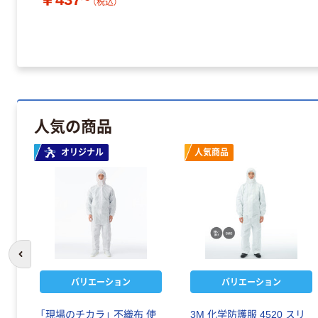
（税込）
人気の商品
オリジナル
人気商品
前のスライドへ
バリエーション
バリエーション
「現場のチカラ」 不織布 使
3M 化学防護服 4520 スリ