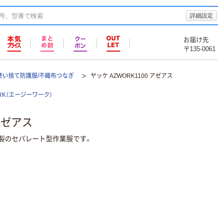
詳細設定
お届け先
〒135-0061
使い捨て防護服/不織布つなぎ
ヤッケ AZWORK1100 アゼアス
ORK（エージーワーク）
 アゼアス
製のセパレート型作業服です。