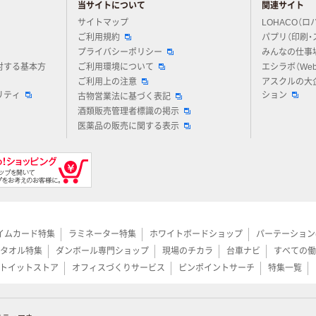
当サイトについて
関連サイト
アスクルについてお気軽にご質問ください
サイトマップ
LOHACO（ロ
ご利用規約
パプリ（印刷・
プライバシーポリシー
みんなの仕事
対する基本方
ご利用環境について
エシラボ（We
ご利用上の注意
アスクルの大
リティ
ション
古物営業法に基づく表記
酒類販売管理者標識の掲示
医薬品の販売に関する表示
イムカード特集
ラミネーター特集
ホワイトボードショップ
パーテーション
タオル特集
ダンボール専門ショップ
現場のチカラ
台車ナビ
すべての働
トイットストア
オフィスづくりサービス
ピンポイントサーチ
特集一覧