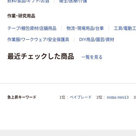
飲料/食品/ギフト/お酒
衛生/医療/介護
作業・研究用品
テープ/梱包資材/店舗用品
物流・現場用品/台車
工具/電動
作業服/ワークウェア/安全保護具
DIY用品/園芸/資材
最近チェックした商品
一覧を見る
急上昇キーワード
1位
ベイブレード
2位
instax mini13