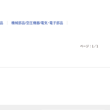
品
機械部品/空圧機器/電気・電子部品
ページ：
1
／
1