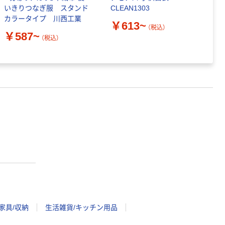
いきりつなぎ服 スタンド
CLEAN1303
い
カラータイプ 川西工業
1
￥613~
（税込）
￥587~
（税込）
￥
家具/収納
生活雑貨/キッチン用品