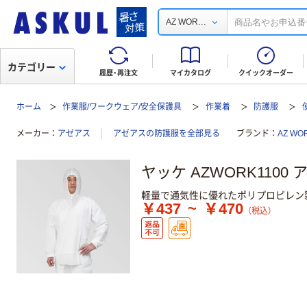
...
AZ WOR
カテゴリー
履歴・再注文
マイカタログ
クイックオーダー
ホーム
作業服/ワークウェア/安全保護具
作業着
防護服
メーカー
アゼアス
アゼアスの防護服を全部見る
ブランド
AZ W
ヤッケ AZWORK1100
軽量で通気性に優れたポリプロピレン
￥437
~
￥470
（税込）