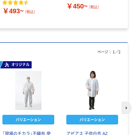
ス
￥450~
（税込）
￥493~
（税込）
￥
ページ：
1
／
2
オリジナル
次の
バリエーション
バリエーション
「現場のチカラ」不織布 使
アゼアス 子供白衣 AZ
「