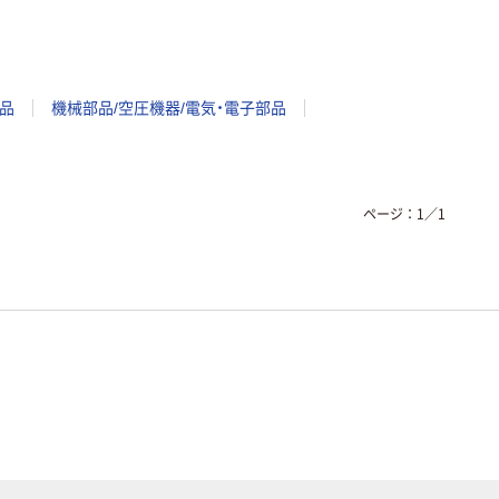
品
機械部品/空圧機器/電気・電子部品
ページ：
1
／
1