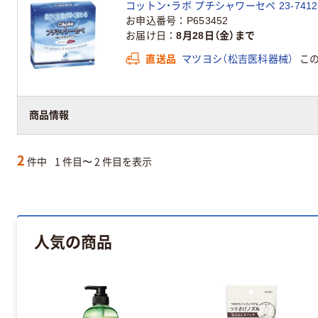
コットン・ラボ プチシャワーセペ 23-7412-
お申込番号
P653452
お届け日
8月28日（金）まで
直送品
マツヨシ（松吉医科器械）
こ
商品情報
2
件中
1 件目〜 2 件目を表示
人気の商品