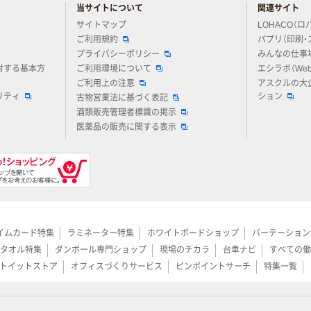
当サイトについて
関連サイト
アスクルについてお気軽にご質問ください
サイトマップ
LOHACO（ロ
ご利用規約
パプリ（印刷・
プライバシーポリシー
みんなの仕事
対する基本方
ご利用環境について
エシラボ（We
ご利用上の注意
アスクルの大
リティ
ション
古物営業法に基づく表記
酒類販売管理者標識の掲示
医薬品の販売に関する表示
イムカード特集
ラミネーター特集
ホワイトボードショップ
パーテーション
タオル特集
ダンボール専門ショップ
現場のチカラ
台車ナビ
すべての働
トイットストア
オフィスづくりサービス
ピンポイントサーチ
特集一覧