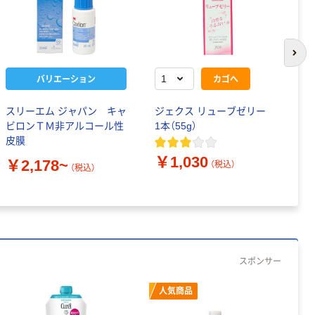
次の
バリエーション
カゴへ
スリーエム ジャパン キャ
ジェクス リューブゼリー
ア
ビロンＴＭ非アルコール性
1本（55g）
牛
皮膜
￥
￥1,030
￥2,178~
（税込）
（税込）
スポンサー
人気商品