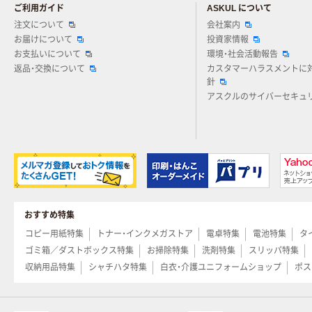
ご利用ガイド
ASKUL について
注文について
会社案内
お届けについて
投資家情報
お支払いについて
環境・社会活動報告
返品・交換について
カスタマーハラスメントに
針
アスクルのサイバーセキュ
おすすめ特集
コピー用紙特集
トナー・インクメガストア
電卓特集
電池特集
タ
ゴミ箱／ダストボックス特集
お掃除特集
洗剤特集
スリッパ特集
収納用品特集
シャチハタ特集
白衣・介護ユニフォームショップ
ポス