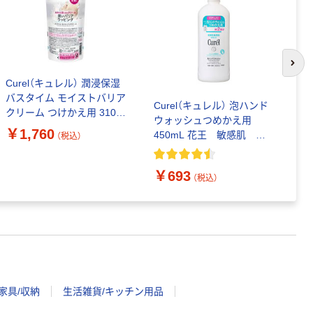
次の
Curel（キュレル） 潤浸保湿
C
バスタイム モイストバリア
か
Curel（キュレル） 泡ハンド
クリーム つけかえ用 310g
入
ウォッシュつめかえ用
花王 敏感肌 乾燥ケア
ク
￥1,760
￥
450mL 花王 敏感肌 ハ
（税込）
ンドソープ
￥693
（税込）
家具/収納
生活雑貨/キッチン用品