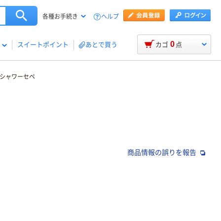
ヘルプ
各種お手続き
0
スイートポイント
あとで買う
カゴ
点
チシャワーセペ
商品情報の誤りを報告