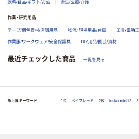
飲料/食品/ギフト/お酒
衛生/医療/介護
作業・研究用品
テープ/梱包資材/店舗用品
物流・現場用品/台車
工具/電動
作業服/ワークウェア/安全保護具
DIY用品/園芸/資材
最近チェックした商品
一覧を見る
急上昇キーワード
1位
ベイブレード
2位
instax mini13