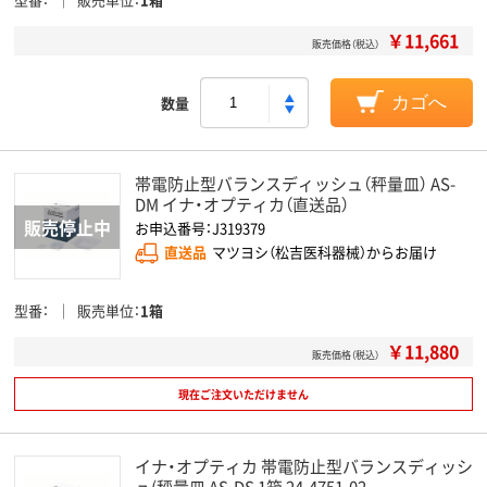
￥11,661
販売価格（税込）
数量
カゴへ
帯電防止型バランスディッシュ（秤量皿） AS-
DM イナ・オプティカ（直送品）
お申込番号：J319379
直送品
マツヨシ（松吉医科器械）からお届け
型番
販売単位
1箱
￥11,880
販売価格（税込）
現在ご注文いただけません
イナ・オプティカ 帯電防止型バランスディッシ
ュ(秤量皿 AS-DS 1箱 24-4751-02