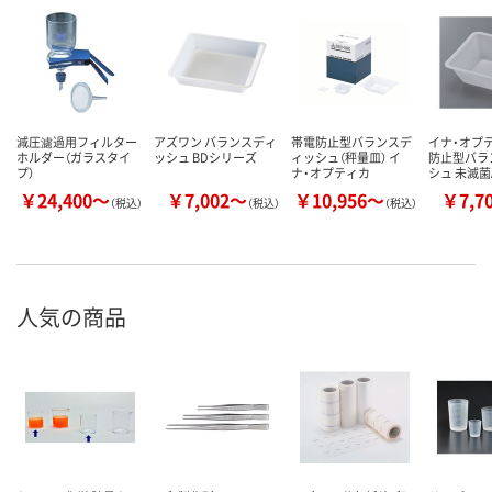
減圧濾過用フィルター
アズワン バランスディ
帯電防止型バランスデ
イナ・オプ
ホルダー（ガラスタイ
ッシュ BDシリーズ
ィッシュ（秤量皿） イ
防止型バラ
プ）
ナ・オプティカ
シュ 未滅菌
￥24,400～
￥7,002～
￥10,956～
￥7,7
（税込）
（税込）
（税込）
人気の商品