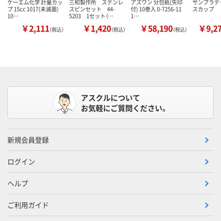
ケーエム化学 計量カッ
三和製作所 ステンレ
アズワン 分包紙(矢印
サンプラテッ
プ 15cc 1017(未滅菌)
スピンセット 44-
付) 10巻入 0-7256-11
スカップ
10…
5203 1セット（…
1…
￥2,111
￥1,420
￥58,190
￥9,2
（税込）
（税込）
（税込）
アスクルについて
お気軽にご質問ください。
新規会員登録
ログイン
ヘルプ
ご利用ガイド