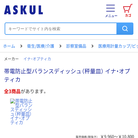
カゴ
メニュー
ホーム
衛生/医療/介護
診察室備品
医療用計量カップ/ピ
メーカー
イナ・オプティカ
帯電防止型バランスディッシュ（秤量皿） イナ・オプ
ティカ
全3商品
があります。
￥9,960～￥10,800
販売価格（税抜き）