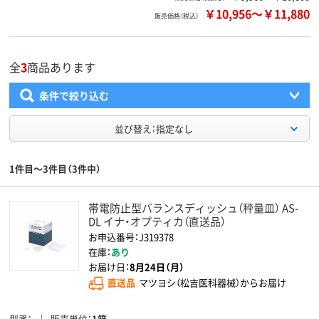
￥10,956
～
￥11,880
販売価格（税込）
全
3
商品あります
条件で絞り込む
並び替え：指定なし
1件目～3件目（3件中）
帯電防止型バランスディッシュ（秤量皿） AS-
DL イナ・オプティカ（直送品）
お申込番号：J319378
在庫：
あり
お届け日：
8月24日（月）
直送品
マツヨシ（松吉医科器械）からお届け
型番
販売単位
1箱