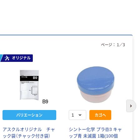
ページ：
1
／
3
オリジナル
次の
バリエーション
カゴへ
アスクルオリジナル チャ
シントー化学 プラ壺3 キャ
金
ック袋（チャック付き袋）
ップ青 未滅菌 1箱(100個
瓶