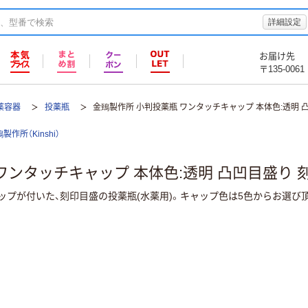
詳細設定
お届け先
〒135-0061
薬容器
投薬瓶
金鵄製作所 小判投薬瓶 ワンタッチキャップ 本体色:透明 
製作所（Kinshi）
ワンタッチキャップ 本体色:透明 凸凹目盛り 
プが付いた、刻印目盛の投薬瓶(水薬用)。キャップ色は5色からお選び