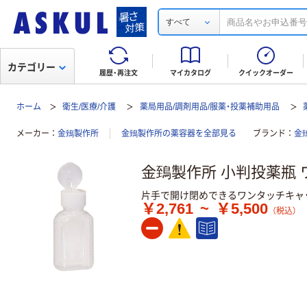
すべて
カテゴリー
履歴・再注文
マイカタログ
クイックオーダー
ホーム
衛生/医療/介護
薬局用品/調剤用品/服薬・投薬補助用品
メーカー
金鵄製作所
金鵄製作所の薬容器を全部見る
ブランド
金鵄
金鵄製作所 小判投薬瓶 
片手で開け閉めできるワンタッチキャッ
￥2,761
~
￥5,500
（税込）