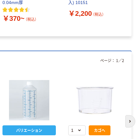
0.04mm厚
入) 10151
白
￥2,200
￥
（税込）
￥370~
（税込）
ページ：
1
／
2
次の
バリエーション
カゴへ