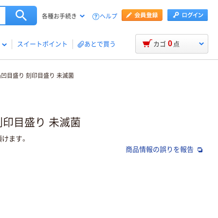
ヘルプ
各種お手続き
0
スイートポイント
あとで買う
カゴ
点
凸凹目盛り 刻印目盛り 未滅菌
刻印目盛り 未滅菌
頂けます。
商品情報の誤りを報告