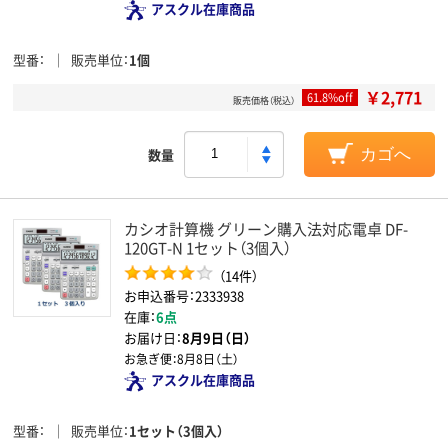
アスクル在庫商品
型番
販売単位
1個
￥2,771
61.8%off
販売価格（税込）
数量
カゴへ
カシオ計算機 グリーン購入法対応電卓 DF-
120GT-N 1セット（3個入）
（14件）
お申込番号：2333938
在庫：
6点
お届け日：
8月9日（日）
お急ぎ便：
8月8日（土）
アスクル在庫商品
型番
販売単位
1セット（3個入）