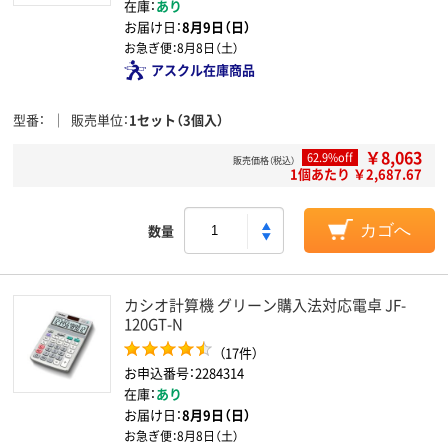
在庫：
あり
お届け日：
8月9日（日）
お急ぎ便：
8月8日（土）
アスクル在庫商品
型番
販売単位
1セット（3個入）
￥8,063
62.9%off
販売価格（税込）
1個あたり ￥2,687.67
数量
カゴへ
カシオ計算機 グリーン購入法対応電卓 JF-
120GT-N
（17件）
お申込番号：2284314
在庫：
あり
お届け日：
8月9日（日）
お急ぎ便：
8月8日（土）