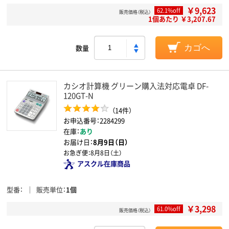
￥9,623
62.1%off
販売価格（税込）
1個あたり ￥3,207.67
数量
カゴへ
カシオ計算機 グリーン購入法対応電卓 DF-
120GT-N
（14件）
お申込番号：2284299
在庫：
あり
お届け日：
8月9日（日）
お急ぎ便：
8月8日（土）
アスクル在庫商品
型番
販売単位
1個
￥3,298
61.0%off
販売価格（税込）