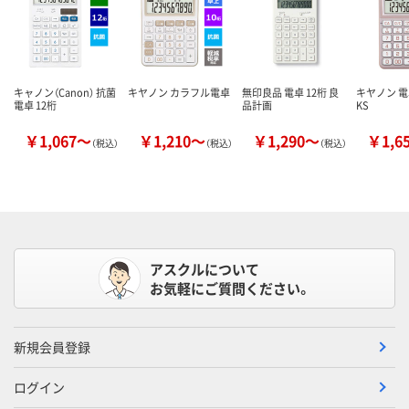
キャノン（Canon） 抗菌
キヤノン カラフル電卓
無印良品 電卓 12桁 良
キヤノン 電卓
電卓 12桁
品計画
KS
￥1,067～
￥1,210～
￥1,290～
￥1,6
（税込）
（税込）
（税込）
アスクルについて
お気軽にご質問ください。
新規会員登録
ログイン