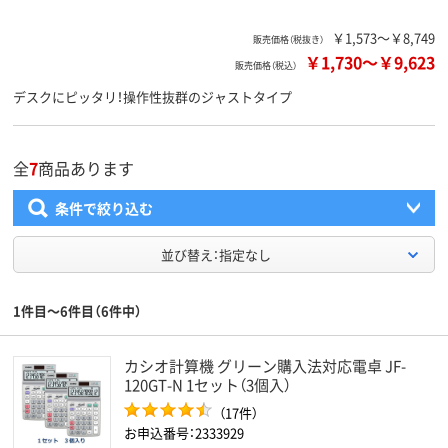
￥1,573～￥8,749
販売価格（税抜き）
￥1,730
～
￥9,623
販売価格（税込）
デスクにピッタリ！操作性抜群のジャストタイプ
全
7
商品あります
条件で絞り込む
並び替え：指定なし
1件目～6件目（6件中）
カシオ計算機 グリーン購入法対応電卓 JF-
120GT-N 1セット（3個入）
（17件）
お申込番号：2333929