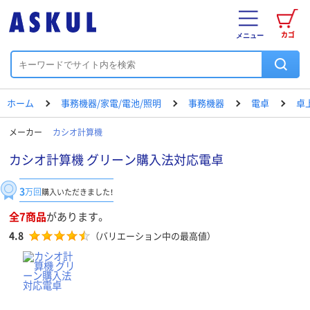
カゴ
メニュー
ホーム
事務機器/家電/電池/照明
事務機器
電卓
卓
メーカー
カシオ計算機
カシオ計算機 グリーン購入法対応電卓
3
万回
購入いただきました！
全7商品
があります。
4.8
（バリエーション中の最高値）