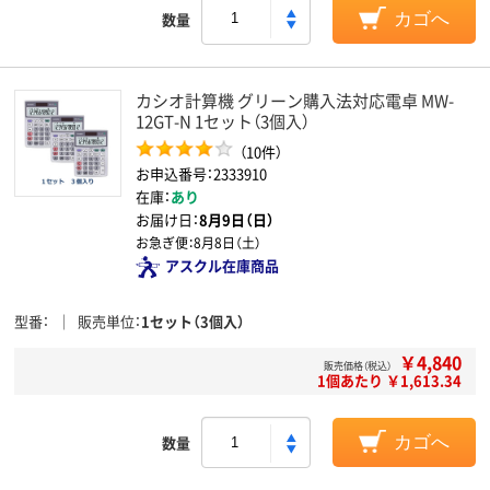
数量
カゴへ
カシオ計算機 グリーン購入法対応電卓 MW-
12GT-N 1セット（3個入）
（10件）
お申込番号：2333910
在庫：
あり
お届け日：
8月9日（日）
お急ぎ便：
8月8日（土）
アスクル在庫商品
型番
販売単位
1セット（3個入）
￥4,840
販売価格（税込）
1個あたり ￥1,613.34
数量
カゴへ