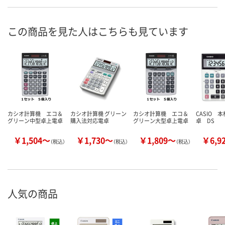
この商品を見た人はこちらも見ています
カシオ計算機 エコ＆
カシオ計算機 グリーン
カシオ計算機 エコ＆
CASIO 
グリーン中型卓上電卓
購入法対応電卓
グリーン大型卓上電卓
卓 DS
￥1,504～
￥1,730～
￥1,809～
￥6,9
（税込）
（税込）
（税込）
人気の商品