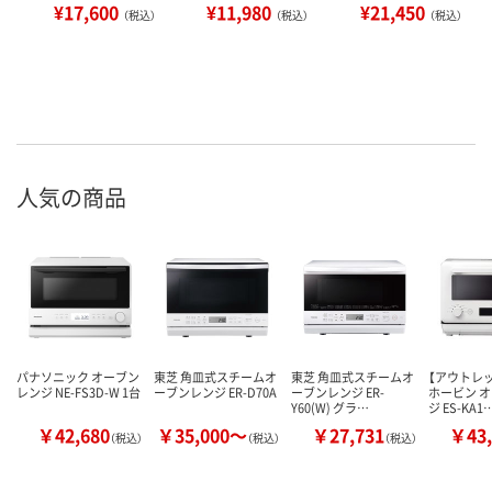
¥17,600
¥11,980
¥21,450
（税込）
（税込）
（税込）
人気の商品
パナソニック オーブン
東芝 角皿式スチームオ
東芝 角皿式スチームオ
【アウトレ
レンジ NE-FS3D-W 1台
ーブンレンジ ER-D70A
ーブンレンジ ER-
ホービン 
Y60(W) グラ…
ジ ES-KA1
￥42,680
￥35,000～
￥27,731
￥43,
（税込）
（税込）
（税込）