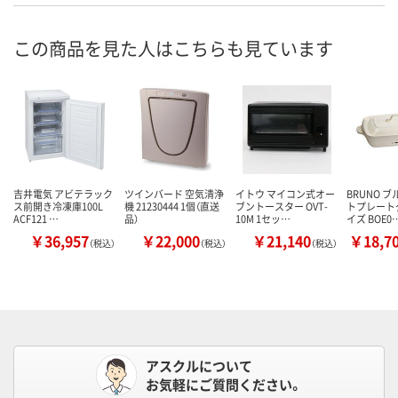
この商品を見た人はこちらも見ています
吉井電気 アビテラック
ツインバード 空気清浄
イトウ マイコン式オー
BRUNO 
ス前開き冷凍庫100L
機 21230444 1個（直送
ブントースター OVT-
トプレート
ACF121 …
品）
10M 1セッ…
イズ BOE0
￥36,957
￥22,000
￥21,140
￥18,7
（税込）
（税込）
（税込）
アスクルについて
お気軽にご質問ください。