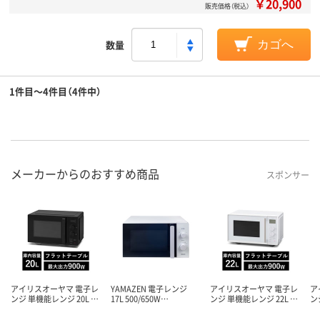
￥20,900
販売価格（税込）
数量
カゴへ
1件目～4件目（4件中）
メーカーからのおすすめ商品
スポンサー
アイリスオーヤマ 電子レ
YAMAZEN 電子レンジ
アイリスオーヤマ 電子レ
ア
ンジ 単機能レンジ 20L …
17L 500/650W…
ンジ 単機能レンジ 22L …
ン