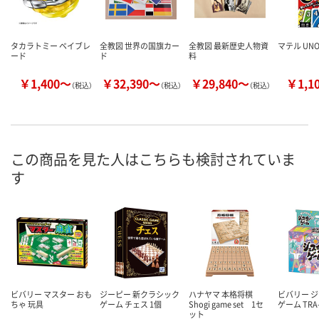
タカラトミー ベイブレ
全教図 世界の国旗カー
全教図 最新歴史人物資
マテル UNO
ード
ド
料
￥1,400～
￥32,390～
￥29,840～
￥1,1
（税込）
（税込）
（税込）
この商品を見た人はこちらも検討されていま
す
ビバリー マスター おも
ジーピー 新クラシック
ハナヤマ 本格将棋
ビバリー 
ちゃ 玩具
ゲーム チェス 1個
Shogi game set 1セ
ゲーム TRA-
ット