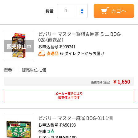
数量
カゴへ
ビバリー マスター将棋＆囲碁 ミニ BOG-
028（直送品）
お申込番号：E909241
直送品
G-ダイレクトからお届け
型番
販売単位
1個
￥1,650
販売価格（税込）
メーカー都合により
販売停止中です
ビバリー マスター麻雀 BOG-011 1個
お申込番号：PA50193
在庫：
2点
お届け日：
8月9日（日）