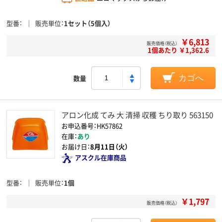
型番
販売単位
1セット（5個入）
￥6,813
販売価格（税込）
1個あたり ￥1,362.6
数量
カゴへ
アロン化成 てみ 大 清掃 収穫 ちり取り 563150
お申込番号：HK57862
在庫：
あり
お届け日：
8月11日（火）
アスクル在庫商品
型番
販売単位
1個
￥1,797
販売価格（税込）