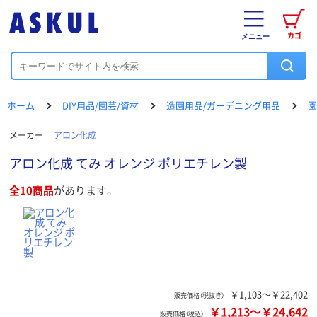
カゴ
メニュー
ホーム
DIY用品/園芸/資材
造園用品/ガーデニング用品
園
メーカー
アロン化成
アロン化成 てみ オレンジ ポリエチレン製
全10商品
があります。
￥1,103～￥22,402
販売価格（税抜き）
￥1,213
～
￥24,642
販売価格（税込）