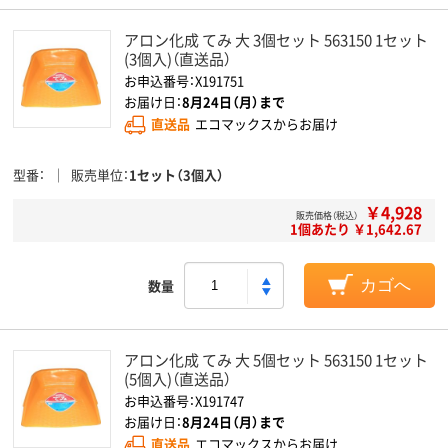
アロン化成 てみ 大 3個セット 563150 1セット
(3個入)（直送品）
お申込番号：X191751
お届け日：
8月24日（月）まで
直送品
エコマックスからお届け
型番
販売単位
1セット（3個入）
￥4,928
販売価格（税込）
1個あたり ￥1,642.67
数量
カゴへ
アロン化成 てみ 大 5個セット 563150 1セット
(5個入)（直送品）
お申込番号：X191747
お届け日：
8月24日（月）まで
直送品
エコマックスからお届け