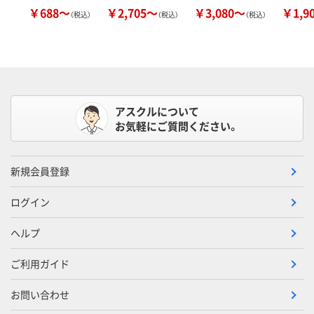
￥688～
￥2,705～
￥3,080～
￥1,9
（税込）
（税込）
（税込）
アスクルについて
お気軽にご質問ください。
新規会員登録
ログイン
ヘルプ
ご利用ガイド
お問い合わせ