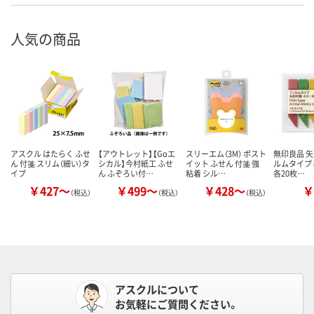
人気の商品
アスクル はたらく ふせ
【アウトレット】【Goエ
スリーエム（3M） ポスト
無印良品 矢
ん 付箋 スリム（細い）タ
シカル】今村紙工 ふせ
イット ふせん 付箋 強
ルムタイプ 
イプ
ん ふぞろい付…
粘着 シル…
各20枚…
￥427～
￥499～
￥428～
￥
（税込）
（税込）
（税込）
アスクルについて
お気軽にご質問ください。