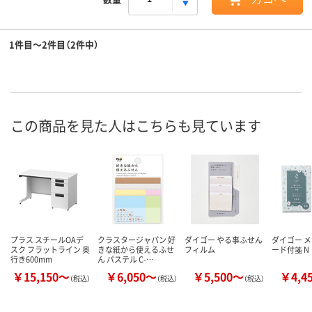
1件目～2件目（2件中）
この商品を見た人はこちらも見ています
プラス スチールOAデ
クラスタージャパン 好
ダイゴー やる事ふせん
ダイゴー 
スク フラットライン 奥
きな紙から使えるふせ
フィルム
ード付箋 N
行き600mm
ん パステル C-…
￥15,150～
￥6,050～
￥5,500～
￥4,4
（税込）
（税込）
（税込）