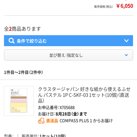
￥6,050
販売価格（税込）
全
2
商品あります
条件で絞り込む
並び替え：指定なし
1件目～2件目（2件中）
クラスタージャパン 好きな紙から使えるふせ
ん パステル 1P C-SKF-03 1セット(10個)（直送
品）
お申込番号：X705688
お届け日：
8月28日（金）まで
直送品
COMPASS PLUS１からお届け
型番
販売単位
1セット(10個)