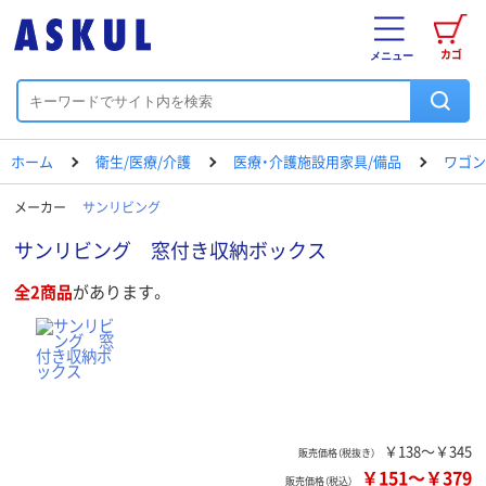
カゴ
メニュー
ホーム
衛生/医療/介護
医療・介護施設用家具/備品
ワゴン
メーカー
サンリビング
サンリビング 窓付き収納ボックス
全2商品
があります。
￥138～￥345
販売価格（税抜き）
￥151
～
￥379
販売価格（税込）