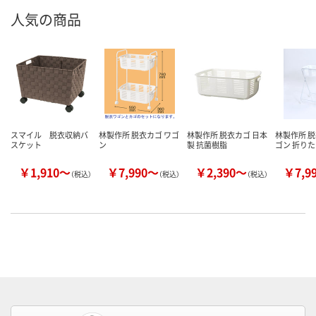
人気の商品
スマイル 脱衣収納バ
林製作所 脱衣カゴ ワゴ
林製作所 脱衣カゴ 日本
林製作所 
スケット
ン
製 抗菌樹脂
ゴン 折り
￥1,910～
￥7,990～
￥2,390～
￥7,9
（税込）
（税込）
（税込）