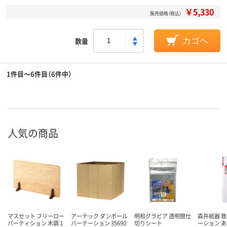
￥5,330
販売価格（税込）
数量
カゴへ
1件目～6件目（6件中）
人気の商品
マスセット フリーロー
アーテック ダンボール
明和グラビア 透明間仕
森井紙器 
パーティション 木調 1
パーテーション 35690
切りシート
ーション 