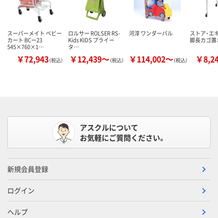
スーパーメイト ベビー
ロルサー ROLSER RS-
河淳 ワンダーパル
ストア・エ
カート BCー23
Kids KIDS プライー
脚長カゴ置
545×760×1…
タ…
￥72,943
￥12,439～
￥114,002～
￥8,2
（税込）
（税込）
（税込）
アスクルについて
お気軽にご質問ください。
新規会員登録
ログイン
ヘルプ