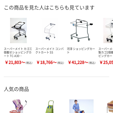
この商品を見た人はこちらも見ています
スーパーメイト カゴ三
スーパーメイト コンパ
河淳 ショッピングカー
スーパーメ
個載せショッピングカ
クトカート SS
ト
製カゴ2個
ート TC-A30…
ピングカート
￥21,803～
￥18,766～
￥41,228～
￥25,0
（税込）
（税込）
（税込）
人気の商品