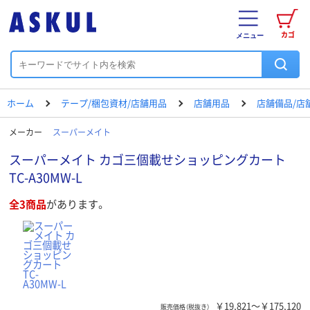
カゴ
メニュー
ホーム
テープ/梱包資材/店舗用品
店舗用品
店舗備品/店
メーカー
スーパーメイト
スーパーメイト カゴ三個載せショッピングカート
TC-A30MW-L
全3商品
があります。
￥19,821～￥175,120
販売価格（税抜き）