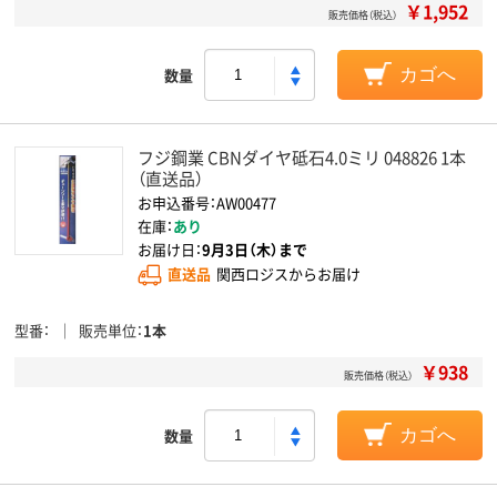
￥1,952
販売価格（税込）
数量
カゴへ
フジ鋼業 CBNダイヤ砥石4.0ミリ 048826 1本
（直送品）
お申込番号：AW00477
在庫：
あり
お届け日：
9月3日（木）まで
直送品
関西ロジスからお届け
型番
販売単位
1本
￥938
販売価格（税込）
数量
カゴへ