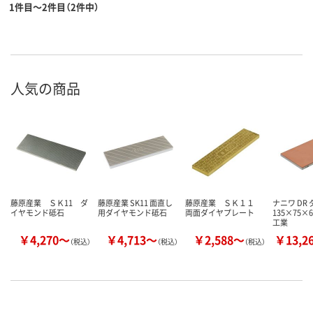
1件目～2件目（2件中）
人気の商品
藤原産業 ＳＫ11 ダ
藤原産業 SK11 面直し
藤原産業 ＳＫ１１
ナニワ DR
イヤモンド砥石
用ダイヤモンド砥石
両面ダイヤプレート
135×75×
工業
￥4,270～
￥4,713～
￥2,588～
￥13,2
（税込）
（税込）
（税込）