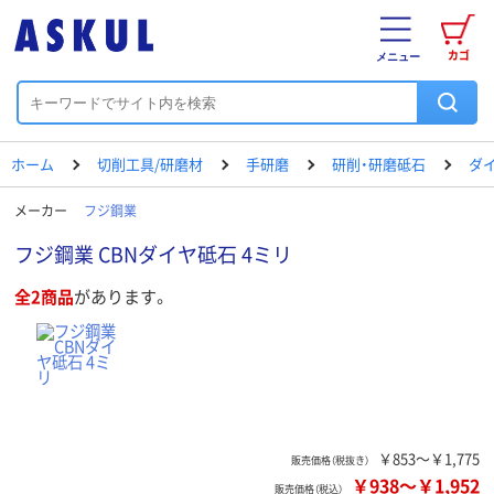
カゴ
メニュー
ホーム
切削工具/研磨材
手研磨
研削・研磨砥石
ダ
メーカー
フジ鋼業
フジ鋼業 CBNダイヤ砥石 4ミリ
全2商品
があります。
￥853～￥1,775
販売価格（税抜き）
￥938
～
￥1,952
販売価格（税込）