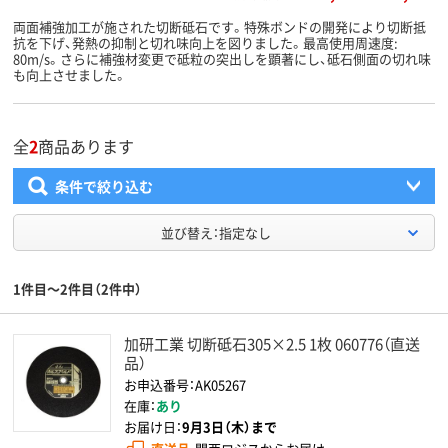
両面補強加工が施された切断砥石です。特殊ボンドの開発により切断抵
抗を下げ、発熱の抑制と切れ味向上を図りました。最高使用周速度:
80m/s。さらに補強材変更で砥粒の突出しを顕著にし、砥石側面の切れ味
も向上させました。
全
2
商品あります
条件で絞り込む
並び替え：指定なし
1件目～2件目（2件中）
加研工業 切断砥石305×2.5 1枚 060776（直送
品）
お申込番号：AK05267
在庫：
あり
お届け日：
9月3日（木）まで