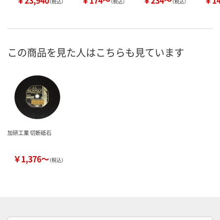
￥23,940
￥174～
￥234～
￥1
（税込）
（税込）
（税込）
この商品を見た人はこちらも見ています
加研工業 切断砥石
￥1,376～
（税込）