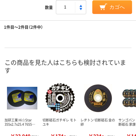
数量
カゴへ
1件目～2件目（2件中）
この商品を見た人はこちらも検討されていま
す
加研工業 Hi☆Star
切断砥石ガチギレ モト
レヂトン 切断砥石 金の
サンゴバン 
355x2.7x25.4 7655…
ユキ
卵
断砥石 家康1