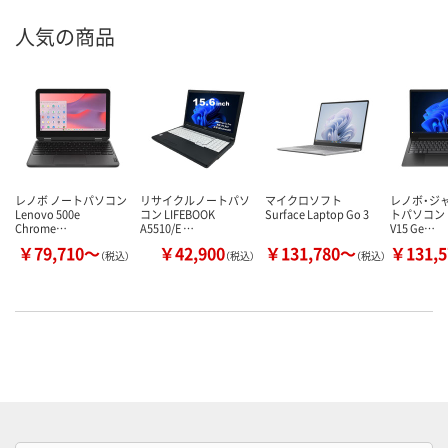
人気の商品
レノボ ノートパソコン
リサイクルノートパソ
マイクロソフト
レノボ・ジ
Lenovo 500e
コン LIFEBOOK
Surface Laptop Go 3
トパソコン L
Chrome…
A5510/E …
V15 Ge…
￥79,710～
￥42,900
￥131,780～
￥131,
（税込）
（税込）
（税込）