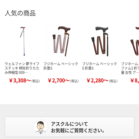
人気の商品
ウェルファン 夢ライフ
フジホーム ベーシック
フジホーム ベーシック
フジホーム 
ステッキ 柄杖折りたた
折畳S
E 折畳S
ファム2 折
み伸縮型 009…
量 女性 ア
￥3,308～
￥2,700～
￥2,280～
￥8,
（税込）
（税込）
（税込）
アスクルについて
お気軽にご質問ください。