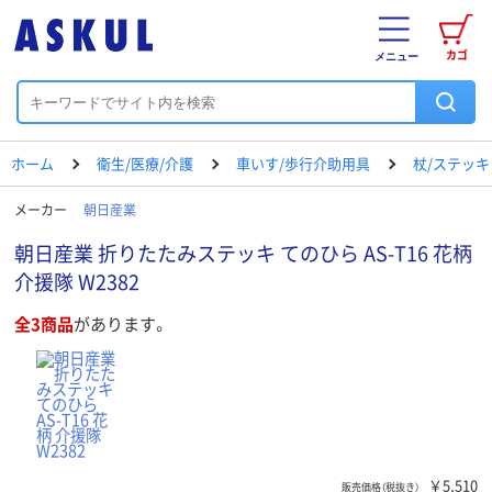
カゴ
メニュー
ホーム
衛生/医療/介護
車いす/歩行介助用具
杖/ステッキ
メーカー
朝日産業
朝日産業 折りたたみステッキ てのひら AS-T16 花柄
介援隊 W2382
全3商品
があります。
￥5,510
販売価格（税抜き）