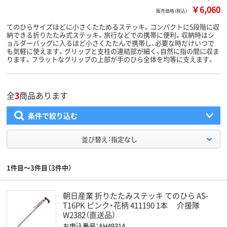
￥6,060
販売価格（税込）
てのひらサイズほどに小さくたためるステッキ。コンパクトに5段階に収
納できる折りたたみ式ステッキ。旅行などでの携帯に便利。収納時はシ
ョルダーバッグに入るほど小さくたたんで携帯し、必要な時だけいつで
も気軽に使えます。グリップと支柱の連結部が細く、自然に指の間に収ま
ります。フラットなグリップの上部が手のひら全体を均等に支えます。
全
3
商品あります
条件で絞り込む
並び替え：指定なし
1件目～3件目（3件中）
朝日産業 折りたたみステッキ てのひら AS-
T16PK ピンク・花柄 411190 1本 介援隊
W2382（直送品）
お申込番号：AH49314