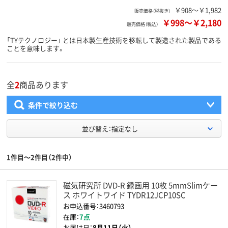
￥908～￥1,982
販売価格（税抜き）
￥998
～
￥2,180
販売価格（税込）
「TYテクノロジー」 とは日本製生産技術を移転して製造された製品である
ことを意味します。
全
2
商品あります
条件で絞り込む
並び替え：指定なし
1件目～2件目（2件中）
磁気研究所 DVD-R 録画用 10枚 5mmSlimケー
ス ホワイトワイド TYDR12JCP10SC
お申込番号：3460793
在庫：
7点
お届け日：
8月11日（火）