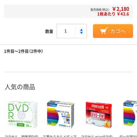
￥2,180
販売価格（税込）
1枚あたり ￥43.6
数量
カゴへ
1件目～2件目（2件中）
人気の商品
マクセル 録画用DVD-
三菱ケミカルメディア
マクセル maxell DVD-
データ用DVD