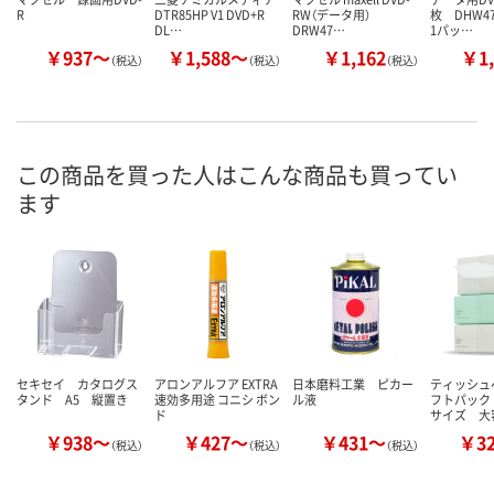
R
DTR85HP V1 DVD+R
RW（データ用）
枚 DHW4
DL…
DRW47…
1パッ…
￥937～
￥1,588～
￥1,162
￥1,
（税込）
（税込）
（税込）
この商品を買った人はこんな商品も買ってい
ます
セキセイ カタログス
アロンアルフア EXTRA
日本磨料工業 ピカー
ティッシュ
タンド A5 縦置き
速効多用途 コニシ ボン
ル液
フトパック
ド
サイズ 大
￥938～
￥427～
￥431～
￥3
（税込）
（税込）
（税込）