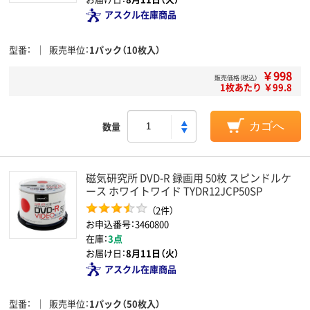
アスクル在庫商品
型番
販売単位
1パック（10枚入）
￥998
販売価格（税込）
1枚あたり ￥99.8
数量
カゴへ
磁気研究所 DVD-R 録画用 50枚 スピンドルケ
ース ホワイトワイド TYDR12JCP50SP
（2件）
お申込番号：3460800
在庫：
3点
お届け日：
8月11日（火）
アスクル在庫商品
型番
販売単位
1パック（50枚入）