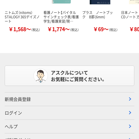
ニトムズ（nitoms）
看護ノート【バイタル
プラス ノートブッ
日本ノート
STALOGY 365デイズノ
サインチェック表/看護
ク B罫(6mm)
CDノート 
ート
学生/看護実習/現…
￥1,568～
￥1,774～
￥69～
￥8
（税込）
（税込）
（税込）
アスクルについて
お気軽にご質問ください。
新規会員登録
ログイン
ヘルプ