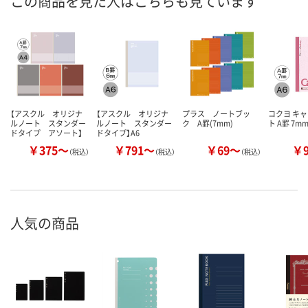
この商品を見た人はこちらも見ています
【アスクル オリジナ
【アスクル オリジナ
プラス ノートブッ
コクヨ キ
ルノート スタンダー
ルノート スタンダー
ク A罫(7mm)
ト A罫 7m
ドタイプ アソート】
ドタイプ】A6
￥375～
￥791～
￥69～
￥
（税込）
（税込）
（税込）
人気の商品