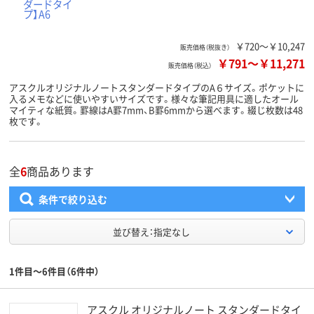
￥720～￥10,247
販売価格（税抜き）
￥791
～
￥11,271
販売価格（税込）
アスクルオリジナルノートスタンダードタイプのA６サイズ。ポケットに
入るメモなどに使いやすいサイズです。様々な筆記用具に適したオール
マイティな紙質。罫線はA罫7mm、B罫6mmから選べます。綴じ枚数は48
枚です。
全
6
商品あります
条件で絞り込む
並び替え：指定なし
1件目～6件目（6件中）
アスクル オリジナルノート スタンダードタイ