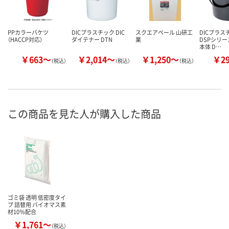
PPカラーバケツ
DICプラスチック DIC
スクエアペール 山研工
DICプラスチ
（HACCP対応）
ダイテナー DTN
業
DSPシリー
本体 D…
￥663～
￥2,014～
￥1,250～
￥2
（税込）
（税込）
（税込）
この商品を見た人が購入した商品
ゴミ袋 透明 低密度タイ
プ 詰替用 バイオマス素
材10％配合
￥1,761～
（税込）