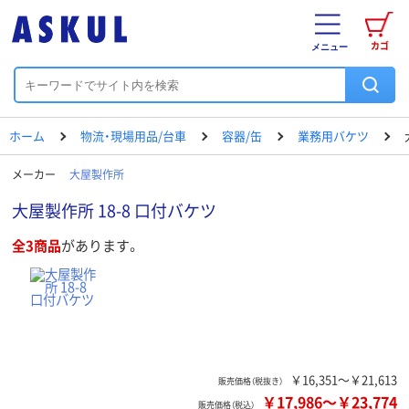
カゴ
メニュー
ホーム
物流・現場用品/台車
容器/缶
業務用バケツ
メーカー
大屋製作所
大屋製作所 18-8 口付バケツ
全3商品
があります。
￥16,351～￥21,613
販売価格（税抜き）
￥17,986
～
￥23,774
販売価格（税込）