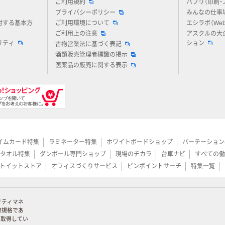
ご利用規約
パプリ（印刷・
プライバシーポリシー
みんなの仕事
対する基本方
ご利用環境について
エシラボ（We
ご利用上の注意
アスクルの大
リティ
ション
古物営業法に基づく表記
酒類販売管理者標識の掲示
医薬品の販売に関する表示
イムカード特集
ラミネーター特集
ホワイトボードショップ
パーテーション
タオル特集
ダンボール専門ショップ
現場のチカラ
台車ナビ
すべての働
トイットストア
オフィスづくりサービス
ピンポイントサーチ
特集一覧
リティマネ
際規格であ
証を取得してい