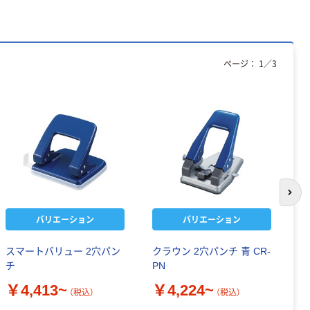
ページ：
1
／
3
次の
バリエーション
バリエーション
スマートバリュー 2穴パン
クラウン 2穴パンチ 青 CR-
コ
チ
PN
￥
￥4,413~
￥4,224~
（税込）
（税込）