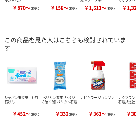
ルジャパン
駆除 アース製…
リックス 
￥870～
￥158～
￥1,613～
￥1,3
（税込）
（税込）
（税込）
この商品を見た人はこちらも検討されていま
す
シャボン玉販売 浴用
ペリカン 薬用せっけん
カビキラー ジョンソン
カウブランド
石けん
85g×3個 ペリカン石鹸
石鹸共進社
￥452～
￥330
￥363～
￥3
（税込）
（税込）
（税込）