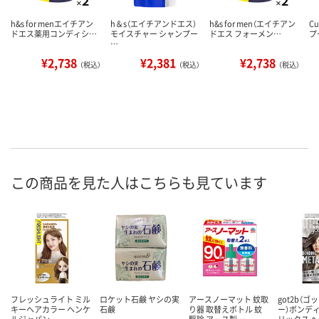
h&s for menエイチアン
h＆s（エイチアンドエス）
h&s for men（エイチアン
C
ドエス薬用コンディシ…
モイスチャー シャンプー
ドエス フォーメン…
プ
…
¥2,738
¥2,381
¥2,738
（税込）
（税込）
（税込）
この商品を見た人はこちらも見ています
フレッシュライト ミル
ロケット石鹸 ヤシの実
アースノーマット 蚊取
got2b（
キーヘアカラー ヘンケ
石鹸
り器 取替えボトル 蚊
ー）ボンデ