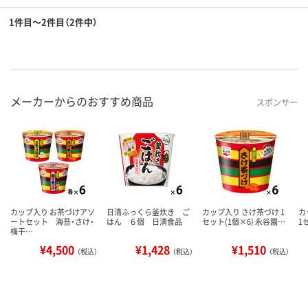
1件目～2件目（2件中）
メーカーからのおすすめ商品
スポンサー
カップ入り お茶づけアソ
日清ふっくら釜炊き ご
カップ入り さけ茶づけ 1
カ
ートセット 海苔・さけ・
はん ６個 日清食品
セット(1個×6) 永谷園…
1
梅干…
¥4,500
¥1,428
¥1,510
（税込）
（税込）
（税込）