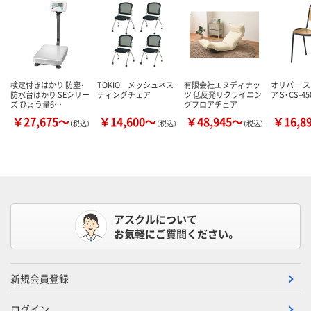
検定付きはかり 防塵・
TOKIO メッシュネス
有限会社エヌディナッ
オリバー 
防水台はかり SEシリー
ティングチェア
ツ 低反発リクライニン
ア S・CS-45
ズ ひょう量6…
グフロアチェア
￥27,675～
￥14,600～
￥48,945～
￥16,8
（税込）
（税込）
（税込）
アスクルについて
お気軽にご質問ください。
新規会員登録
ログイン