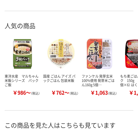
人気の商品
東洋水産 マルちゃん
国産 ごはん アイズ パ
ファンケル 発芽玄米
もち麦ごは
米飯シリーズ パック
ックごはん 包装米飯
100%使用 発芽米ごは
ク 150g 
ご飯
ん160g 5個…
個×6） は
￥986～
￥762～
￥1,063
￥1,
（税込）
（税込）
（税込）
この商品を見た人はこちらも見ています