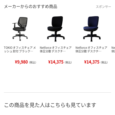
メーカーからのおすすめ商品
スポンサー
TOKIO オフィスチェア メ
Netforce オフィスチェア
Netforce オフィスチェア
N
ッシュ 肘付 ブラック…
体圧分散 デスクチ…
体圧分散 デスクチ…
体
¥9,980
¥14,375
¥14,375
（税込）
（税込）
（税込）
この商品を見た人はこちらも見ています