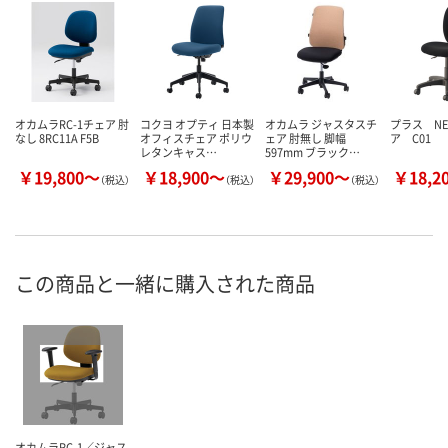
オカムラRC-1チェア 肘
コクヨ オプティ 日本製
オカムラ ジャスタスチ
プラス NE
なし 8RC11A F5B
オフィスチェア ポリウ
ェア 肘無し 脚幅
ア C01
レタンキャス…
597mm ブラック…
￥19,800～
￥18,900～
￥29,900～
￥18,2
（税込）
（税込）
（税込）
この商品と一緒に購入された商品
オカムラRC-1／ジャス