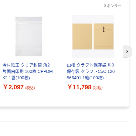
スポンサー
次の
今村紙工 クリア封筒 角2
山櫻 クラフト保存袋 角0
山
片面白印刷 100枚 CPPDM-
保存袋 クラフトCoC 120
ミ
K2 1袋(100枚)
566401 1箱(100枚)
0
￥2,097
￥11,798
￥
（税込）
（税込）