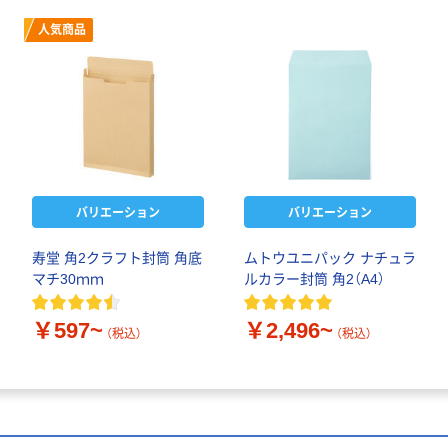
人気商品
バリエーション
バリエーション
寿堂 角2クラフト封筒 角底
ムトウユニパック ナチュラ
マチ30ｍｍ
ルカラー封筒 角2（A4）
￥597~
￥2,496~
（税込）
（税込）