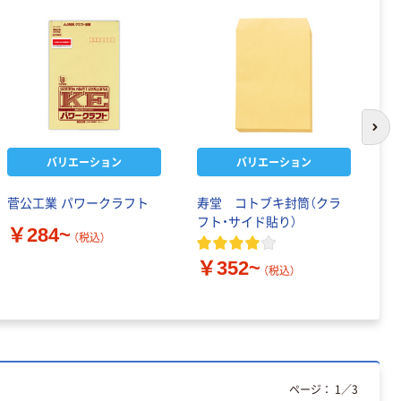
次の
バリエーション
バリエーション
菅公工業 パワークラフト
寿堂 コトブキ封筒（クラ
マ
フト・サイド貼り）
壺
￥284~
（税込）
￥
￥352~
（税込）
ページ：
1
／
3