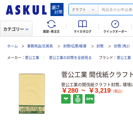
クラフト
カテゴリー
履歴・再注文
マイカタログ
クイックオーダー
ホーム
事務用品/文房具
封筒/伝票/帳簿
封筒
封筒（角2）
メーカー
菅公工業
菅公工業の封筒を全部見る
ブランド
菅公工業
菅公工業 間伐紙クラフ
菅公工業の間伐紙クラフト封筒。環境
￥280
~
￥3,219
（税込）