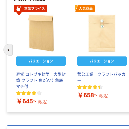
本気プライス
人気商品
前のスライドへ
バリエーション
バリエーション
寿堂 コトブキ封筒 大型封
菅公工業 クラフトパッカ
筒 クラフト 角2（A4） 角底
ー
マチ付
￥658~
（税込）
￥645~
（税込）