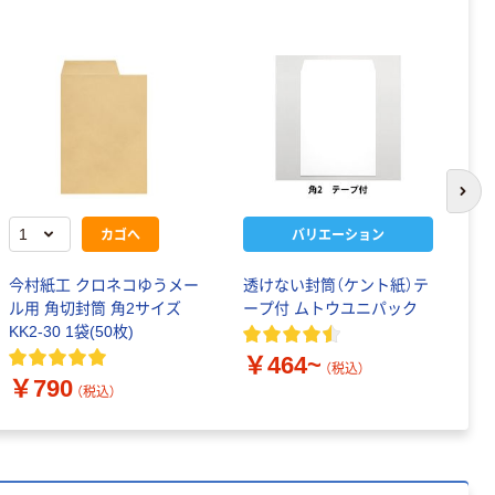
次の
カゴへ
バリエーション
今村紙工 クロネコゆうメー
透けない封筒（ケント紙）テ
ム
ル用 角切封筒 角2サイズ
ープ付 ムトウユニパック
紙
KK2-30 1袋(50枚)
￥464~
￥
（税込）
￥790
（税込）