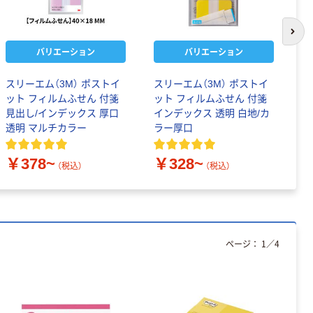
次の
バリエーション
バリエーション
スリーエム（3M） ポストイ
スリーエム（3M） ポストイ
ク
ット フィルムふせん 付箋
ット フィルムふせん 付箋
F
見出し/インデックス 厚口
インデックス 透明 白地/カ
A
透明 マルチカラー
ラー厚口
￥
￥378~
￥328~
（税込）
（税込）
ページ：
1
／
4