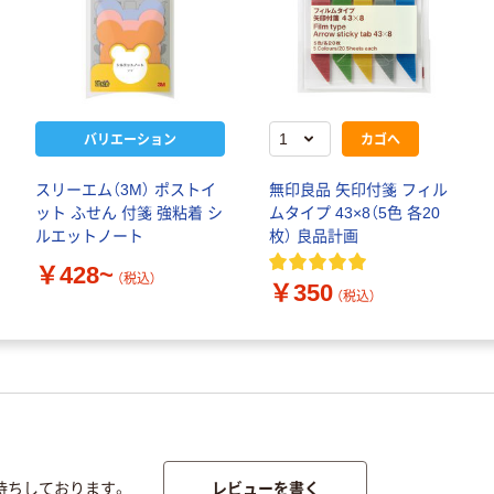
バリエーション
カゴへ
スリーエム（3M） ポストイ
無印良品 矢印付箋 フィル
ット ふせん 付箋 強粘着 シ
ムタイプ 43×8（5色 各20
ルエットノート
枚） 良品計画
￥428~
（税込）
￥350
（税込）
レビューを書く
待ちしております。