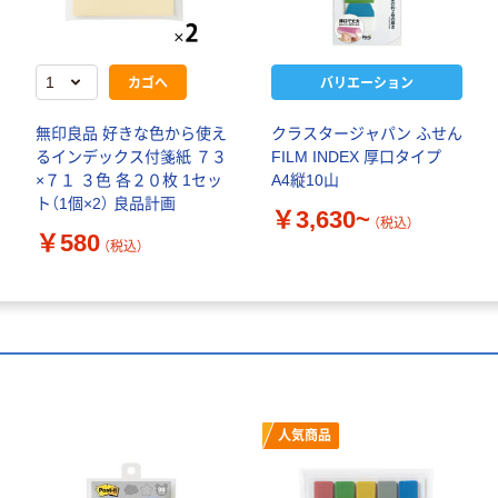
カゴへ
バリエーション
無印良品 好きな色から使え
クラスタージャパン ふせん
るインデックス付箋紙 ７３
FILM INDEX 厚口タイプ
×７１ ３色 各２０枚 1セッ
A4縦10山
ト（1個×2） 良品計画
￥3,630~
（税込）
￥580
（税込）
人気商品