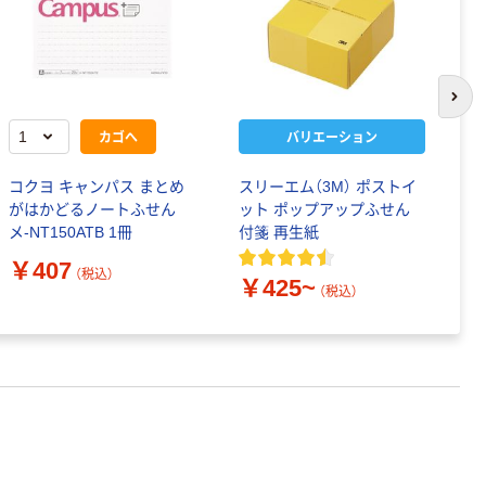
次の
カゴへ
バリエーション
コクヨ キャンパス まとめ
スリーエム（3M） ポストイ
半
がはかどるノートふせん
ット ポップアップふせん
￥
メ-NT150ATB 1冊
付箋 再生紙
￥407
（税込）
￥425~
（税込）