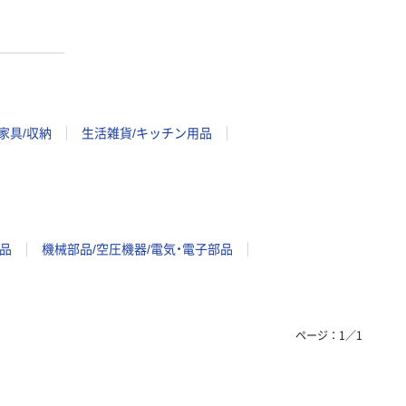
家具/収納
生活雑貨/キッチン用品
品
機械部品/空圧機器/電気・電子部品
ページ：
1
／
1