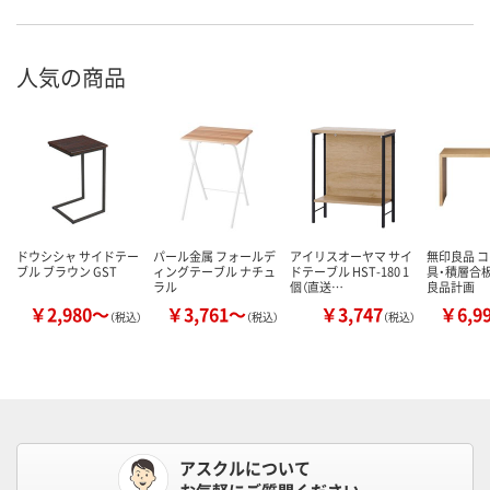
人気の商品
ドウシシャ サイドテー
パール金属 フォールデ
アイリスオーヤマ サイ
無印良品 
ブル ブラウン GST
ィングテーブル ナチュ
ドテーブル HST-180 1
具・積層合
ラル
個（直送…
良品計画
￥2,980～
￥3,761～
￥3,747
￥6,9
（税込）
（税込）
（税込）
アスクルについて