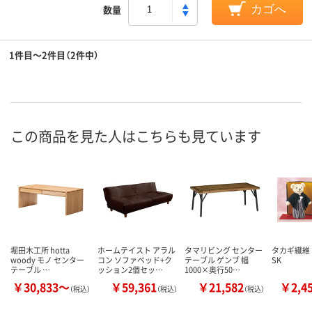
数量
カゴへ
1件目～2件目（2件中）
この商品を見た人はこちらも見ています
堀田木工所 hotta
ホームテイスト アラル
タマリビング センター
タカギ繊維
woody モノ センター
コン ソファベッド+ク
テーブル ゲンブ 幅
SK
テーブル …
ッション2個セッ…
1000×奥行50…
￥30,833～
￥59,361
￥21,582
￥2,4
（税込）
（税込）
（税込）