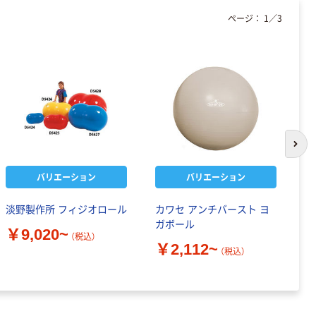
ページ：
1
／
3
次の
バリエーション
バリエーション
淡野製作所 フィジオロール
カワセ アンチバースト ヨ
淡
ガボール
ボ
￥9,020~
（税込）
￥2,112~
￥
（税込）