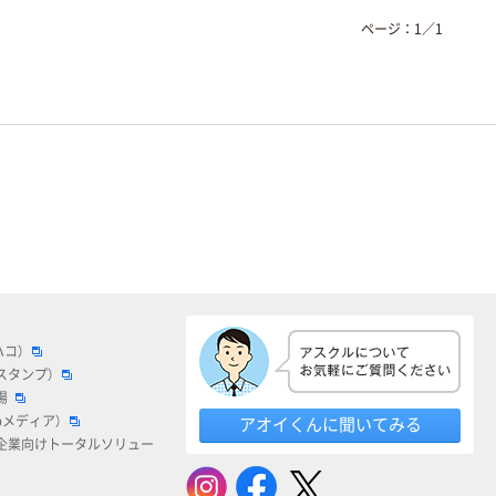
ページ：
1
／
1
ハコ）
スタンプ）
場
bメディア）
アオイくんに聞いてみる
企業向けトータルソリュー