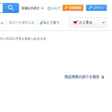
ヘルプ
各種お手続き
0
スイートポイント
あとで買う
カゴ
点
） バーバパパ バランスボール ピンク
商品情報の誤りを報告