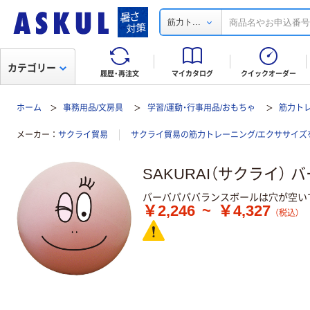
...
筋力ト
カテゴリー
履歴・再注文
マイカタログ
クイックオーダー
ホーム
事務用品/文房具
学習/運動・行事用品/おもちゃ
筋力ト
メーカー
サクライ貿易
サクライ貿易の筋力トレーニング/エクササイズ
SAKURAI（サクライ）
バーバパパバランスボールは穴が空い
￥2,246
~
￥4,327
（税込）