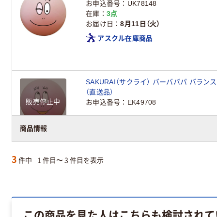
お申込番号
UK78148
在庫
3点
お届け日
8月11日（火）
アスクル在庫商品
SAKURAI（サクライ） バーバパパ バランスボ
（直送品）
販売停止中
お申込番号
EK49708
商品情報
3
件中
1 件目〜 3 件目を表示
この商品を見た人はこちらも検討されて