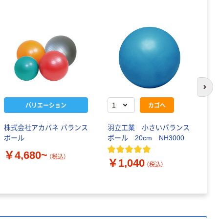
次の
バリエーション
カゴへ
株式会社アカバネ バランス
羽立工業 小さいバランス
プ
ボール
ボール 20cm NH3000
ジ
￥4,680~
￥
（税込）
￥1,040
（税込）