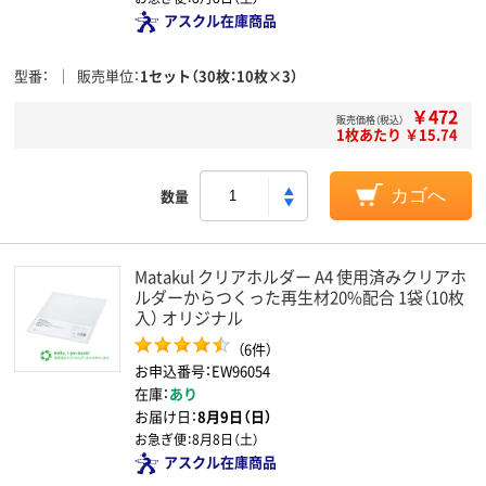
アスクル在庫商品
型番
販売単位
1セット（30枚：10枚×3）
￥472
販売価格（税込）
1枚あたり ￥15.74
数量
カゴへ
Matakul クリアホルダー A4 使用済みクリアホ
ルダーからつくった再生材20%配合 1袋（10枚
入） オリジナル
（6件）
お申込番号：EW96054
在庫：
あり
お届け日：
8月9日（日）
お急ぎ便：
8月8日（土）
アスクル在庫商品