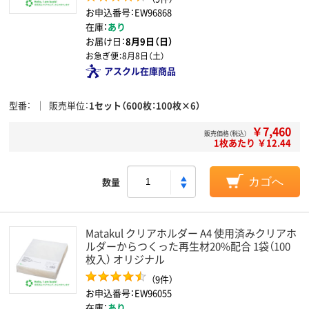
お申込番号：EW96868
在庫：
あり
お届け日：
8月9日（日）
お急ぎ便：
8月8日（土）
アスクル在庫商品
型番
販売単位
1セット（600枚：100枚×6）
￥7,460
販売価格（税込）
1枚あたり ￥12.44
数量
カゴへ
Matakul クリアホルダー A4 使用済みクリアホ
ルダーからつくった再生材20%配合 1袋（100
枚入） オリジナル
（9件）
お申込番号：EW96055
在庫：
あり