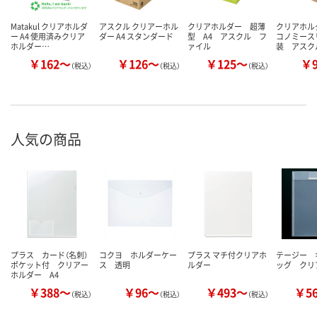
Matakul クリアホルダ
アスクル クリアーホル
クリアホルダー 超薄
クリアホルダ
ー A4 使用済みクリア
ダー A4 スタンダード
型 A4 アスクル フ
コノミース
ホルダー…
ァイル
装 アスク
￥162～
￥126～
￥125～
￥
（税込）
（税込）
（税込）
人気の商品
プラス カード（名刺）
コクヨ ホルダーケー
プラス マチ付クリアホ
テージー 
ポケット付 クリアー
ス 透明
ルダー
ッグ クリ
ホルダー A4
￥388～
￥96～
￥493～
￥5
（税込）
（税込）
（税込）