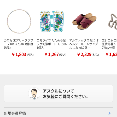
カワセ エアリーフラフ
コモライフ たためる足
アルファックス 足つぼ
エレコム コ
ープ KW-725AR 1個（直
ツボ刺激ボード 391506
ヘルシールームサンダ
圧代用器 
送品）
1個入
ル ふみっぱ 外…
2Way仕様
￥1,803
￥1,267
￥2,329
￥1,6
（税込）
（税込）
（税込）
アスクルについて
お気軽にご質問ください。
新規会員登録