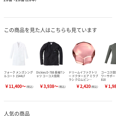
この商品を見た人はこちらも見ています
フォーク メンズシング
Dickies D-788 長袖Tシ
ドリームイファクトリ
コーコス信
ルコート 1544LF
ャツ コーコス信岡
ー ドクターエア ミラブ
ワーサポート
ラシ クロムピン…
818
￥11,400～
￥3,938～
￥2,420
￥1,9
（税込）
（税込）
（税込）
人気の商品