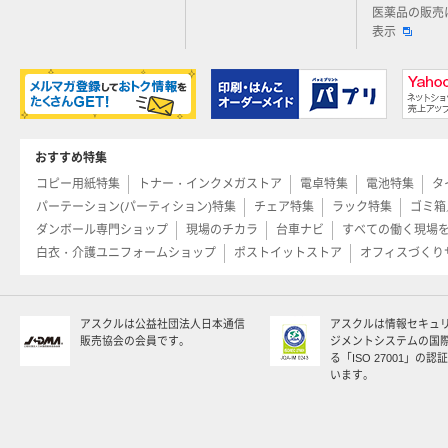
医薬品の販売
表示
おすすめ特集
コピー用紙特集
トナー・インクメガストア
電卓特集
電池特集
タ
パーテーション(パーティション)特集
チェア特集
ラック特集
ゴミ箱
ダンボール専門ショップ
現場のチカラ
台車ナビ
すべての働く現場
白衣・介護ユニフォームショップ
ポストイットストア
オフィスづくり
アスクルは公益社団法人日本通信
アスクルは情報セキュ
販売協会の会員です。
ジメントシステムの国
る「ISO 27001」の
います。