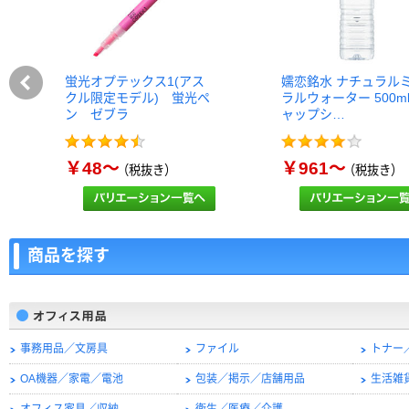
蛍光オプテックス1(アス
嬬恋銘水 ナチュラル
クル限定モデル) 蛍光ペ
ラルウォーター 500m
ン ゼブラ
ャップシ…
￥48～
￥961～
（税抜き）
（税抜き）
商品を探す
事務用品／文房具
ファイル
トナー
OA機器／家電／電池
包装／掲示／店舗用品
生活雑