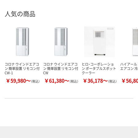
人気の商品
コロナ ウインドエアコ
コロナ ウインドエアコ
ヒロ・コーポレーショ
ハイアール 
ン 簡単設置 リモコン付
ン 簡単設置 リモコン付
ン ポータブルスポット
エアコン 冷
CW-1
CW
クーラー
￥59,980～
￥61,380～
￥36,178～
￥56,8
（税込）
（税込）
（税込）