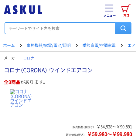
カゴ
メニュー
ホーム
事務機器/家電/電池/照明
季節家電/空調家電
エア
メーカー
コロナ
コロナ（CORONA） ウインドエアコン
全3商品
があります。
￥54,528～￥90,891
販売価格（税抜き）
￥59,980
～
￥99,980
販売価格（税込）