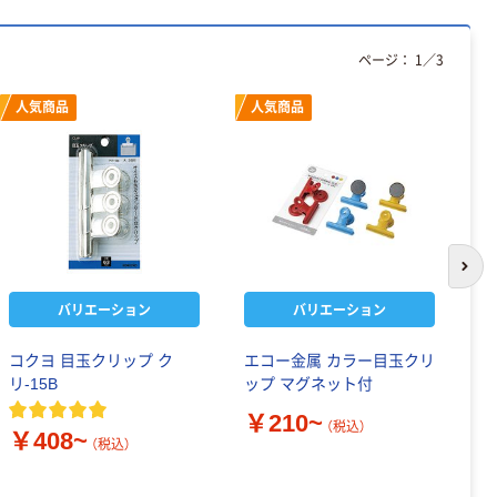
ページ：
1
／
3
人気商品
人気商品
次の
バリエーション
バリエーション
コクヨ 目玉クリップ ク
エコー金属 カラー目玉クリ
セ
リ-15B
ップ マグネット付
場
プ
￥210~
（税込）
￥408~
（税込）
￥