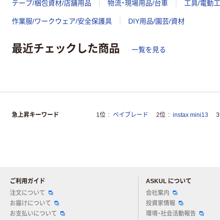
テープ/梱包資材/店舗用品
物流・現場用品/台車
工具/電動
作業服/ワークウェア/安全保護具
DIY用品/園芸/資材
最近チェックした商品
一覧を見る
急上昇キーワード
1位
ベイブレード
2位
instax mini13
ご利用ガイド
ASKUL について
注文について
会社案内
お届けについて
投資家情報
お支払いについて
環境・社会活動報告