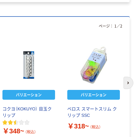
ページ：
1
／
2
次の
バリエーション
バリエーション
コクヨ（KOKUYO） 目玉ク
ベロス スマートスリム ク
ミ
リップ
リップ SSC
M
￥318~
￥
（税込）
￥348~
（税込）