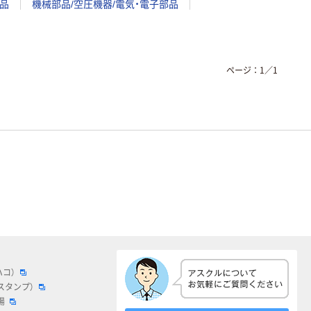
品
機械部品/空圧機器/電気・電子部品
ページ：
1
／
1
ハコ）
スタンプ）
場