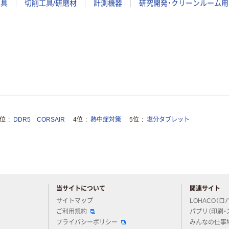
工具
切削工具/研磨材
計測機器
研究開発・クリーンルーム用
3位
DDR5 CORSAIR
4位
熱中症対策
5位
塩分タブレット
当サイトについて
関連サイト
アスクルについてお気軽にご質問ください
サイトマップ
LOHACO（ロ
ご利用規約
パプリ（印刷・
プライバシーポリシー
みんなの仕事