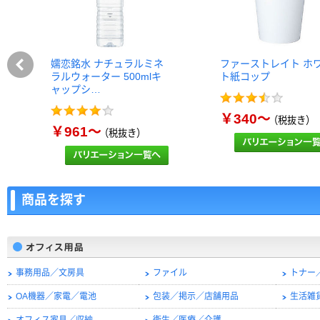
嬬恋銘水 ナチュラルミネ
ファーストレイト ホ
ラルウォーター 500mlキ
ト紙コップ
ャップシ…
￥340～
（税抜き）
￥961～
（税抜き）
商品を探す
事務用品／文房具
ファイル
トナー
OA機器／家電／電池
包装／掲示／店舗用品
生活雑