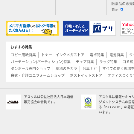
医薬品の販売
表示
おすすめ特集
コピー用紙特集
トナー・インクメガストア
電卓特集
電池特集
タ
パーテーション(パーティション)特集
チェア特集
ラック特集
ゴミ箱
ダンボール専門ショップ
現場のチカラ
台車ナビ
すべての働く現場
白衣・介護ユニフォームショップ
ポストイットストア
オフィスづくり
アスクルは公益社団法人日本通信
アスクルは情報セキュ
販売協会の会員です。
ジメントシステムの国
る「ISO 27001」の
います。