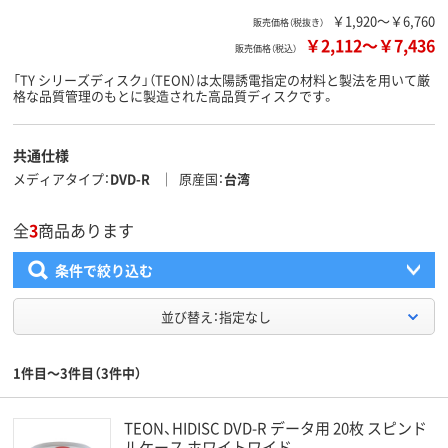
￥1,920～￥6,760
販売価格（税抜き）
￥2,112
～
￥7,436
販売価格（税込）
「TY シリーズディスク」（TEON）は太陽誘電指定の材料と製法を用いて厳
格な品質管理のもとに製造された高品質ディスクです。
共通仕様
メディアタイプ
DVD-R
原産国
台湾
全
3
商品あります
条件で絞り込む
並び替え：指定なし
1件目～3件目（3件中）
TEON、HIDISC DVD-R データ用 20枚 スピンド
ルケース ホワイトワイド