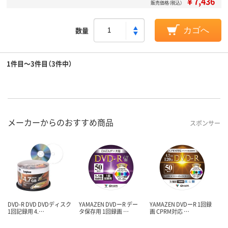
￥7,436
販売価格（税込）
数量
カゴへ
1件目～3件目（3件中）
メーカーからのおすすめ商品
スポンサー
DVD-R DVD DVDディスク
YAMAZEN DVDーR デー
YAMAZEN DVDーR 1回録
1回記録用 4.…
タ保存用 1回録画 …
画 CPRM対応 …