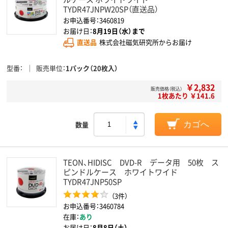
TYDR47JNPW20SP（直送品）
お申込番号：3460819
お届け日：
8月19日（水）まで
直送品
株式会社磁気研究所からお届け
型番
販売単位
1パック（20枚入）
￥2,832
販売価格（税込）
1枚あたり ￥141.6
数量
カゴへ
TEON、HIDISC DVD-R データ用 50枚 ス
ピンドルケース ホワイトワイド
TYDR47JNP50SP
（3件）
お申込番号：3460784
在庫：
あり
お届け日：
8月8日（土）