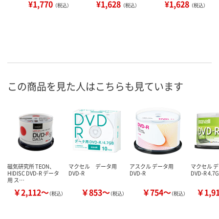
¥1,770
¥1,628
¥1,628
（税込）
（税込）
（税込）
この商品を見た人はこちらも見ています
磁気研究所 TEON、
マクセル データ用
アスクル データ用
マクセル 
HIDISC DVD-R データ
DVD-R
DVD-R
DVD-R 4.7
用 ス…
￥2,112～
￥853～
￥754～
￥1,9
（税込）
（税込）
（税込）