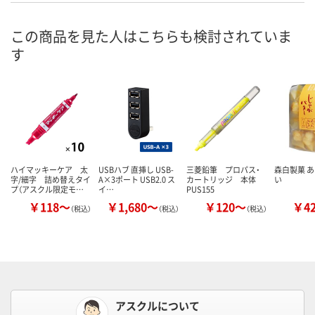
この商品を見た人はこちらも検討されていま
す
ハイマッキーケア 太
USBハブ 直挿し USB-
三菱鉛筆 プロパス・
森白製菓 あ
字/細字 詰め替えタイ
A×3ポート USB2.0 ス
カートリッジ 本体
い
プ（アスクル限定モ…
イ…
PUS155
￥118～
￥1,680～
￥120～
￥4
（税込）
（税込）
（税込）
アスクルについて