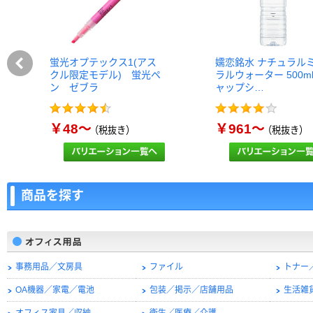
蛍光オプテックス1(アス
嬬恋銘水 ナチュラル
クル限定モデル) 蛍光ペ
ラルウォーター 500m
ン ゼブラ
ャップシ…
￥48～
￥961～
（税抜き）
（税抜き）
商品を探す
事務用品／文房具
ファイル
トナー
OA機器／家電／電池
包装／掲示／店舗用品
生活雑