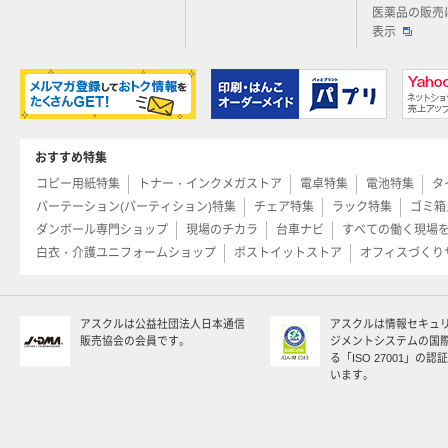
医薬品の販売
表示
おすすめ特集
コピー用紙特集
トナー・インクメガストア
電卓特集
電池特集
タ
パーテーション(パーティション)特集
チェア特集
ラック特集
ゴミ箱
ダンボール専門ショップ
現場のチカラ
台車ナビ
すべての働く現場
白衣・介護ユニフォームショップ
ポストイットストア
オフィスづくり
アスクルは公益社団法人日本通信
アスクルは情報セキュ
販売協会の会員です。
ジメントシステムの国
る「ISO 27001」の
います。