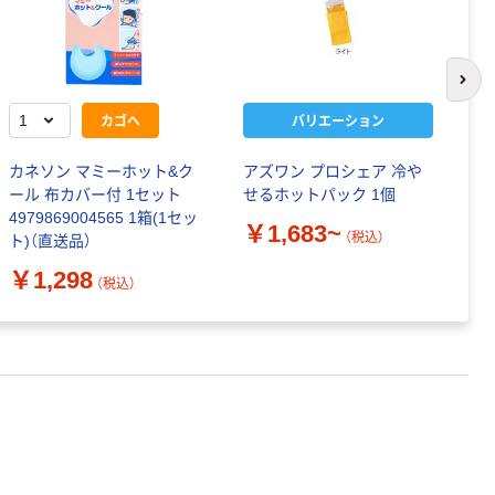
次の
カゴへ
バリエーション
カネソン マミーホット&ク
アズワン プロシェア 冷や
リ
ール 布カバー付 1セット
せるホットパック 1個
る
4979869004565 1箱(1セッ
￥1,683~
￥
（税込）
ト)（直送品）
￥1,298
（税込）