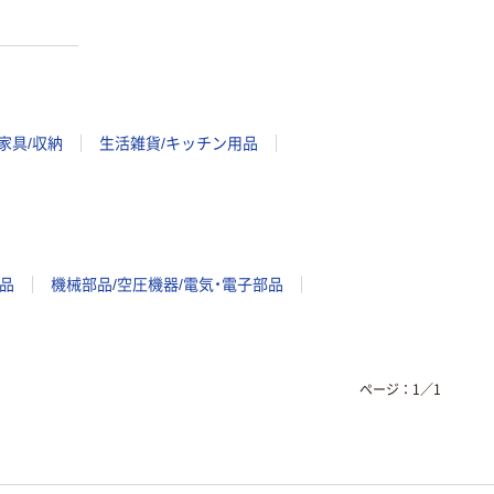
家具/収納
生活雑貨/キッチン用品
品
機械部品/空圧機器/電気・電子部品
ページ：
1
／
1