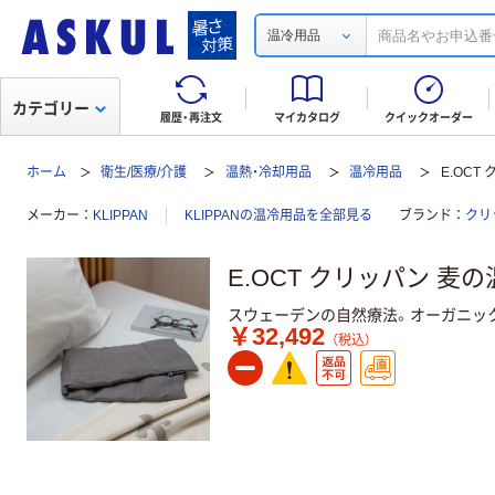
温冷用品
カテゴリー
履歴・再注文
マイカタログ
クイックオーダー
ホーム
衛生/医療/介護
温熱・冷却用品
温冷用品
E.OC
メーカー
KLIPPAN
KLIPPANの温冷用品を全部見る
ブランド
クリ
E.OCT クリッパン 
スウェーデンの自然療法。オーガニッ
￥32,492
（税込）