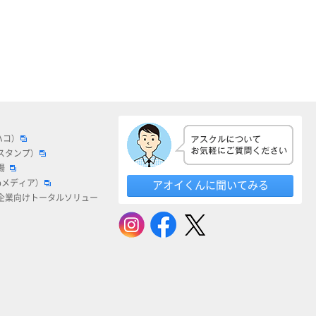
ハコ）
スタンプ）
場
bメディア）
アオイくんに聞いてみる
企業向けトータルソリュー