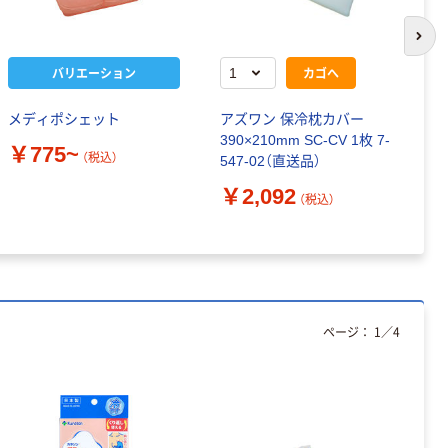
次の
バリエーション
カゴへ
メディポシェット
アズワン 保冷枕カバー
日
390×210mm SC-CV 1枚 7-
シ
￥775~
（税込）
547-02（直送品）
56
￥2,092
￥
（税込）
ページ：
1
／
4