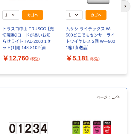
次の
カゴへ
カゴへ
トラスコ中山 TRUSCO 【売
ムサシ ライテックス W-
キ
切廃番】コードが長いお知
500どこでもセンサーライ
ら
らせライト TAL-2000 1セ
トワイヤレス 2個 Wー500
プ
ット(1個) 148-8102（直送
1箱（直送品）
￥
品）
￥12,760
￥5,181
（税込）
（税込）
ページ：
1
／
4