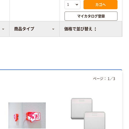
カゴへ
マイカタログ登録
比較表に追加
商品タイプ
価格で並び替え
ページ：
1
／
3