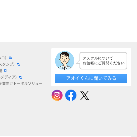
ハコ）
スタンプ）
場
bメディア）
アオイくんに聞いてみる
企業向けトータルソリュー