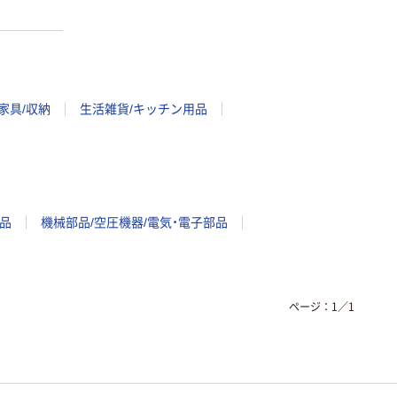
家具/収納
生活雑貨/キッチン用品
品
機械部品/空圧機器/電気・電子部品
ページ：
1
／
1