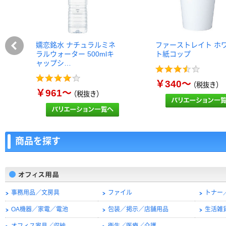
嬬恋銘水 ナチュラルミネ
ファーストレイト ホ
ラルウォーター 500mlキ
ト紙コップ
ャップシ…
￥340～
（税抜き）
￥961～
（税抜き）
商品を探す
事務用品／文房具
ファイル
トナー
OA機器／家電／電池
包装／掲示／店舗用品
生活雑