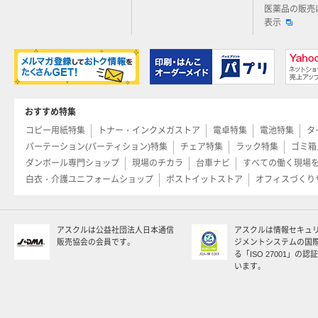
医薬品の販売
表示
おすすめ特集
コピー用紙特集
トナー・インクメガストア
電卓特集
電池特集
タ
パーテーション(パーティション)特集
チェア特集
ラック特集
ゴミ箱
ダンボール専門ショップ
現場のチカラ
台車ナビ
すべての働く現場
白衣・介護ユニフォームショップ
ポストイットストア
オフィスづくり
アスクルは公益社団法人日本通信
アスクルは情報セキュ
販売協会の会員です。
ジメントシステムの国
る「ISO 27001」の
います。