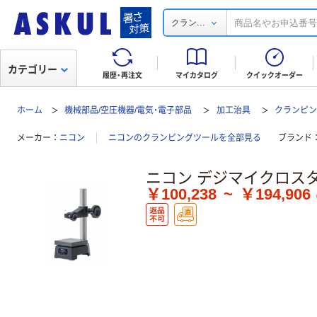
...
クラン
カテゴリー
履歴・再注文
マイカタログ
クイックオーダー
ホーム
機械部品/空圧機器/電気・電子部品
加工治具
クランピ
メーカー
ニコン
ニコンのクランピングツールを全部見る
ブランド
ニコン デジマイクロスタ
￥100,238
~
￥194,906