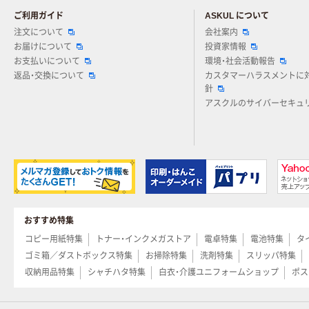
ご利用ガイド
ASKUL について
注文について
会社案内
お届けについて
投資家情報
お支払いについて
環境・社会活動報告
返品・交換について
カスタマーハラスメントに
針
アスクルのサイバーセキュ
おすすめ特集
コピー用紙特集
トナー・インクメガストア
電卓特集
電池特集
タ
ゴミ箱／ダストボックス特集
お掃除特集
洗剤特集
スリッパ特集
収納用品特集
シャチハタ特集
白衣・介護ユニフォームショップ
ポス