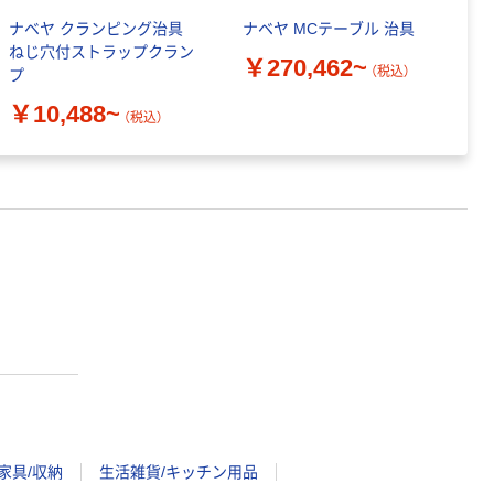
ナベヤ クランピング治具
ナベヤ MCテーブル 治具
イ
ねじ穴付ストラップクラン
（
￥270,462~
（税込）
プ
ッ
￥10,488~
￥
（税込）
家具/収納
生活雑貨/キッチン用品