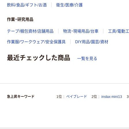
飲料/食品/ギフト/お酒
衛生/医療/介護
作業・研究用品
テープ/梱包資材/店舗用品
物流・現場用品/台車
工具/電動
作業服/ワークウェア/安全保護具
DIY用品/園芸/資材
最近チェックした商品
一覧を見る
急上昇キーワード
1位
ベイブレード
2位
instax mini13