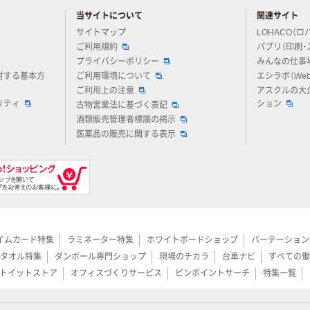
当サイトについて
関連サイト
アスクルについてお気軽にご質問ください
サイトマップ
LOHACO（ロ
ご利用規約
パプリ（印刷・
プライバシーポリシー
みんなの仕事
対する基本方
ご利用環境について
エシラボ（We
ご利用上の注意
アスクルの大
リティ
ション
古物営業法に基づく表記
酒類販売管理者標識の掲示
医薬品の販売に関する表示
イムカード特集
ラミネーター特集
ホワイトボードショップ
パーテーション
タオル特集
ダンボール専門ショップ
現場のチカラ
台車ナビ
すべての働
トイットストア
オフィスづくりサービス
ピンポイントサーチ
特集一覧