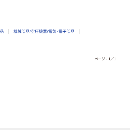
品
機械部品/空圧機器/電気・電子部品
ページ：
1
／
1