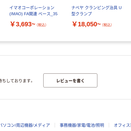
イマオコーポレーション
ナベヤ クランピング治具 U
(IMAO) FA関連 ベース_35
型クランプ
￥3,693~
￥18,050~
（税込）
（税込）
レビューを書く
待ちしております。
パソコン/周辺機器/メディア
事務機器/家電/電池/照明
オフィス