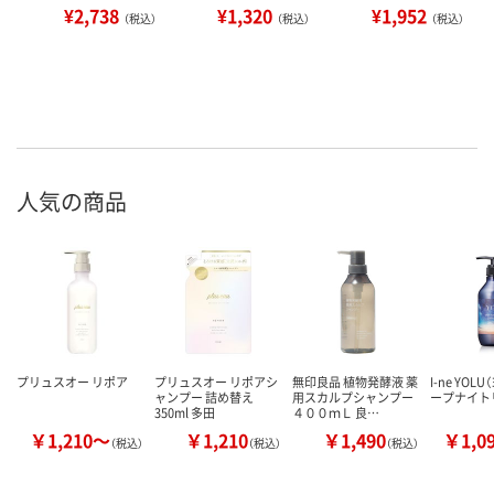
¥2,738
¥1,320
¥1,952
（税込）
（税込）
（税込）
人気の商品
プリュスオー リポア
プリュスオー リポアシ
無印良品 植物発酵液 薬
I-ne YOL
ャンプー 詰め替え
用スカルプシャンプー
ープナイト
350ml 多田
４００ｍＬ 良…
￥1,210～
￥1,210
￥1,490
￥1,0
（税込）
（税込）
（税込）