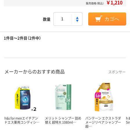
￥1,210
販売価格（税込）
数量
カゴへ
1件目～2件目（2件中）
メーカーからのおすすめ商品
スポンサー
h&s for menエイチアン
メリット シャンプー 詰め
パンテーン エクストラダ
h
ドエス薬用コンディシ…
替え 超特大 1080ml…
メージリペア シャンプー
5
超…