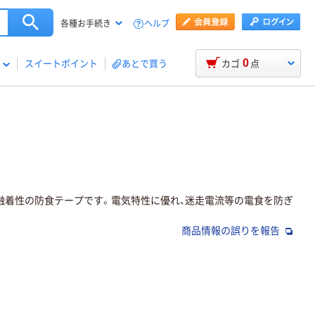
ヘルプ
各種お手続き
0
スイートポイント
あとで買う
カゴ
点
己融着性の防食テープです。電気特性に優れ、迷走電流等の電食を防ぎ
商品情報の誤りを報告