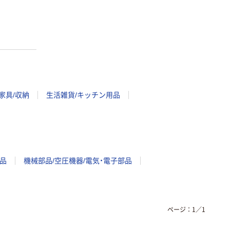
家具/収納
生活雑貨/キッチン用品
品
機械部品/空圧機器/電気・電子部品
ページ：
1
／
1