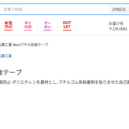
詳細設定
お届け先
〒135-0061
古藤工業 Monfブチル防食テープ
古藤工業
防食テープ
電食防止 ポリエチレンを基材とし、ブチルゴム系粘着剤を貼り合せた自