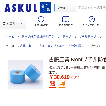
...
ブチル
カテゴリー
履歴・再注文
マイカタログ
クイックオーダー
ホーム
テープ/梱包資材/店舗用品
テープ
ブチルテープ
メーカー
古藤工業
古藤工業のブチルテープを全部見る
ブランド
古藤工業 Monfブチル
水道、ガス、油、一般用工業配管防食、
ます。
￥30,619
（税込）