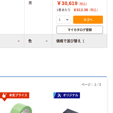
￥30,619
黒
（税込）
￥612.38
1巻あたり
（税込）
カゴへ
マイカタログ登録
比較表に追加
色
価格で並び替え
ページ：
1
／
3
本気プライス
オリジナル