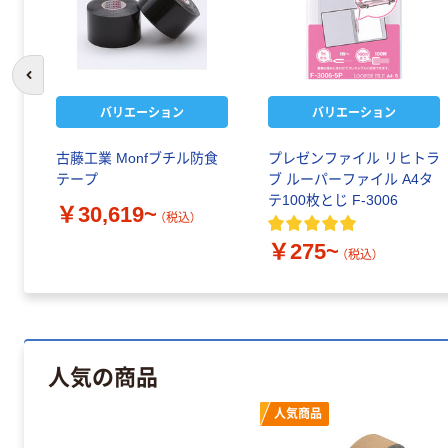
前のスライドへ
バリエーション
バリエーション
古藤工業 Monfブチル防食
プレゼンファイル リヒトラ
テープ
ブ ルーパーファイル A4タ
テ100枚とじ F-3006
￥30,619~
（税込）
￥275~
（税込）
人気の商品
人気商品