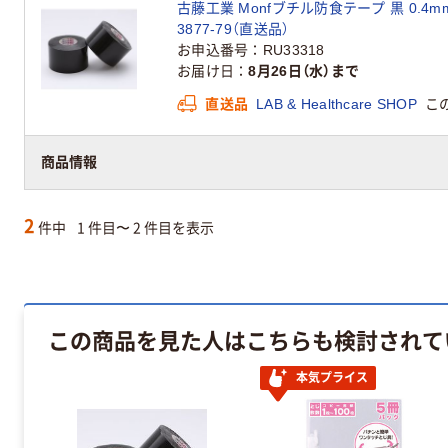
古藤工業 Monfブチル防食テープ 黒 0.4mm×50
3877-79（直送品）
お申込番号
RU33318
お届け日
8月26日（水）まで
直送品
LAB & Healthcare SHOP
こ
商品情報
2
件中
1 件目〜 2 件目を表示
この商品を見た人はこちらも検討されて
本気プライス