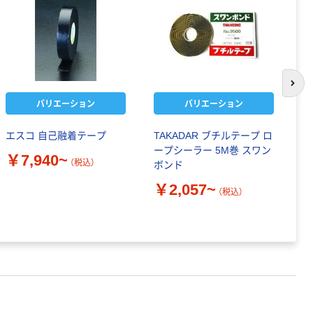
次の
バリエーション
バリエーション
エスコ 自己融着テープ
TAKADAR ブチルテープ ロ
S
ープシーラー 5M巻 スワン
ス
￥7,940~
（税込）
ボンド
面
1m
￥2,057~
（税込）
巻
￥