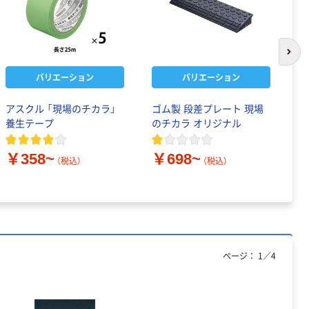
次の
バリエーション
バリエーション
アスクル 「現場のチカラ」
ゴム製 段差プレート 現場
樹
養生テープ
のチカラ オリジナル
の
￥
￥358~
￥698~
（税込）
（税込）
ページ：
1
／
4