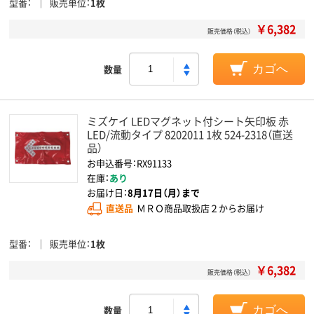
型番
販売単位
1枚
￥6,382
販売価格（税込）
数量
カゴへ
ミズケイ LEDマグネット付シート矢印板 赤
LED/流動タイプ 8202011 1枚 524-2318（直送
品）
お申込番号：RX91133
在庫：
あり
お届け日：
8月17日（月）まで
直送品
ＭＲＯ商品取扱店２からお届け
型番
販売単位
1枚
￥6,382
販売価格（税込）
数量
カゴへ