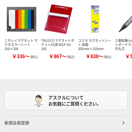
ニチレイマグネット マ
TRUSCO マグネットポ
コクヨ マグネットシー
三菱鉛筆(u
グネカラーシート
ケットA5用 MGP-A5
ト 両面
トボードマ
100×300
160
300mm×100mm
字丸芯
￥336～
￥867～
￥838～
￥
（税込）
（税込）
（税込）
アスクルについて
お気軽にご質問ください。
新規会員登録