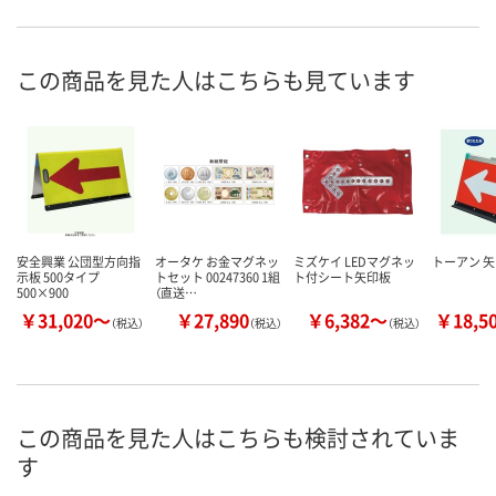
この商品を見た人はこちらも見ています
安全興業 公団型方向指
オータケ お金マグネッ
ミズケイ LEDマグネッ
トーアン 
示板 500タイプ
トセット 00247360 1組
ト付シート矢印板
500×900
（直送…
￥31,020～
￥27,890
￥6,382～
￥18,5
（税込）
（税込）
（税込）
この商品を見た人はこちらも検討されていま
す