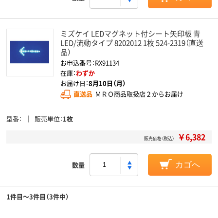
ミズケイ LEDマグネット付シート矢印板 青
LED/流動タイプ 8202012 1枚 524-2319（直送
品）
お申込番号：RX91134
在庫：
わずか
お届け日：
8月10日（月）
直送品
ＭＲＯ商品取扱店２からお届け
型番
販売単位
1枚
￥6,382
販売価格（税込）
数量
カゴへ
1件目～3件目（3件中）