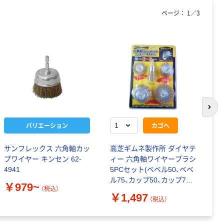
ページ：
1
／
3
次の
バリエーション
カゴへ
サンフレックス 六角軸カッ
高芝ギムネ製作所 ダイヤテ
三
プワイヤー キンセン 62-
ィー 六角軸ワイヤーブラシ
＆
4941
5PCセット(ベベル50、ベベ
ラ
ル75、カップ50、カップ75、
￥979~
￥
（税込）
エンドブラシ25) RB-5 1セ
￥1,497
（税込）
ット