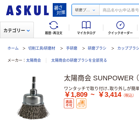
...
研磨ブ
カテゴリー
履歴・再注文
マイカタログ
クイックオーダー
ホーム
切削工具/研磨材
手研磨
研磨ブラシ
カップブラ
メーカー
太陽商会
太陽商会の研磨ブラシを全部見る
太陽商会 SUNPOWER 
ワンタッチで取り付け、取り外しが簡単
￥1,809
~
￥3,414
（税込）