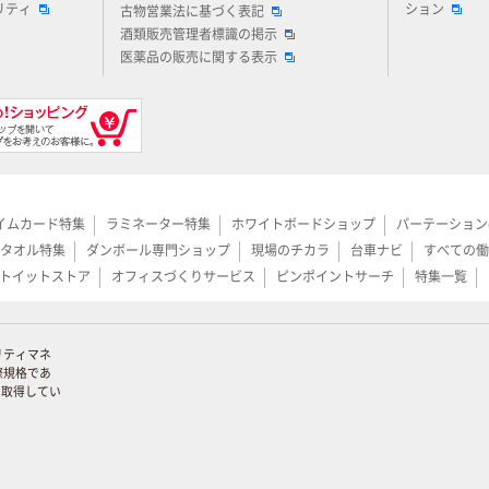
リティ
ション
古物営業法に基づく表記
酒類販売管理者標識の掲示
医薬品の販売に関する表示
イムカード特集
ラミネーター特集
ホワイトボードショップ
パーテーション
タオル特集
ダンボール専門ショップ
現場のチカラ
台車ナビ
すべての働
トイットストア
オフィスづくりサービス
ピンポイントサーチ
特集一覧
リティマネ
際規格であ
証を取得してい