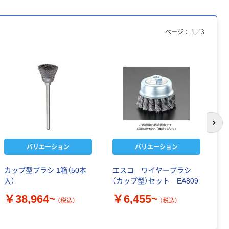
ページ：
1
／
3
次の
バリエーション
バリエーション
カップ型ブラシ 1箱（50本
エスコ ワイヤーブラシ
工
入）
（カップ型）セット EA809
￥
￥38,964~
￥6,455~
（税込）
（税込）