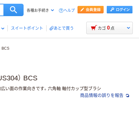
ヘルプ
各種お手続き
0
スイートポイント
あとで買う
カゴ
点
 BCS
304） BCS
的広い面の作業向きです。六角軸 軸付カップ型ブラシ
商品情報の誤りを報告