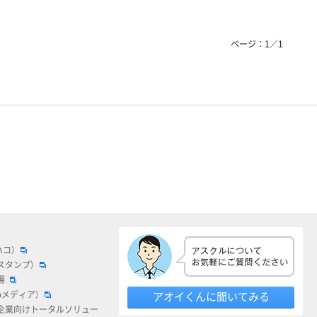
ページ：
1
／
1
ハコ）
スタンプ）
場
bメディア）
アオイくんに聞いてみる
企業向けトータルソリュー