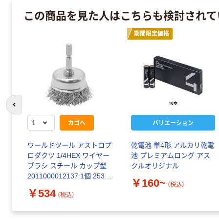
この商品を見た人はこちらも検討されて
期間限定価格
前のスライドへ
カゴへ
バリエーション
ワールドツール アストロプ
乾電池 単4形 アルカリ乾電
ロダクツ 1/4HEX ワイヤー
池 プレミアムロング アス
ブラシ スチール カップ型
クルオリジナル
2011000012137 1個 253-
￥160~
（税込）
8079（直送品）
￥534
（税込）