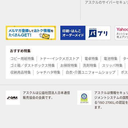
アスクルのサイバーセキュ
おすすめ特集
コピー用紙特集
トナー・インクメガストア
電卓特集
電池特集
タ
ゴミ箱／ダストボックス特集
お掃除特集
洗剤特集
スリッパ特集
収納用品特集
シャチハタ特集
白衣・介護ユニフォームショップ
ポス
アスクルは公益社団法人日本通信
アスクルは情報セキュ
販売協会の会員です。
ジメントシステムの国
る「ISO 27001」の認
ます。