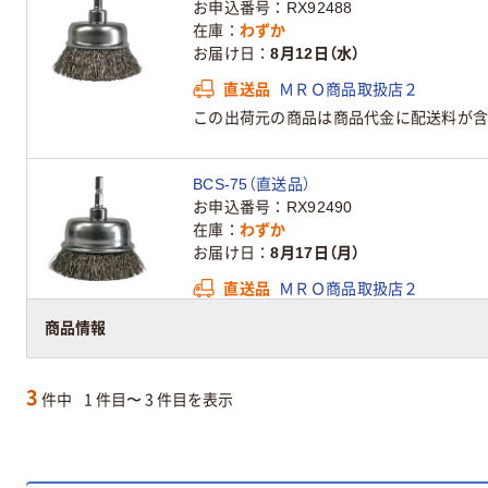
お申込番号
RX92488
在庫
わずか
お届け日
8月12日（水）
直送品
ＭＲＯ商品取扱店２
この出荷元の商品は商品代金に配送料が含
BCS-75（直送品）
お申込番号
RX92490
在庫
わずか
お届け日
8月17日（月）
直送品
ＭＲＯ商品取扱店２
この出荷元の商品は商品代金に配送料が含
商品情報
3
件中
1 件目〜 3 件目を表示