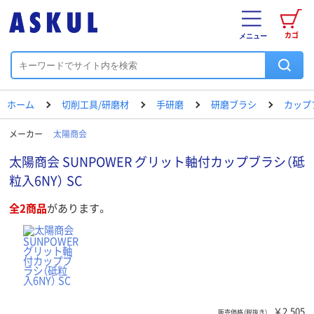
カゴ
メニュー
ホーム
切削工具/研磨材
手研磨
研磨ブラシ
カップ
メーカー
太陽商会
太陽商会 SUNPOWER グリット軸付カップブラシ（砥
粒入6NY） SC
全2商品
があります。
￥2,505
販売価格（税抜き）