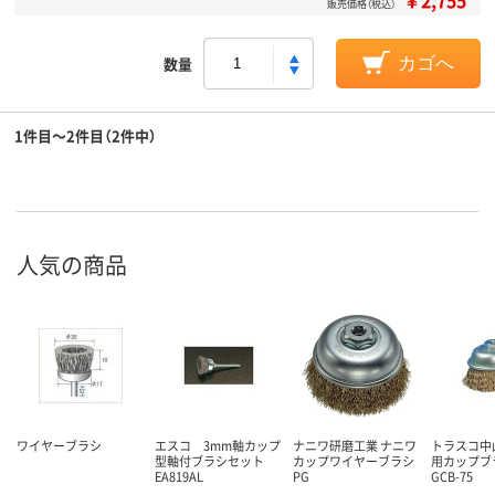
￥2,755
販売価格（税込）
数量
カゴへ
1件目～2件目（2件中）
人気の商品
ワイヤーブラシ
エスコ 3mm軸カップ
ナニワ研磨工業 ナニワ
トラスコ中
型軸付ブラシセット
カップワイヤーブラシ
用カップブラ
EA819AL
PG
GCB-75