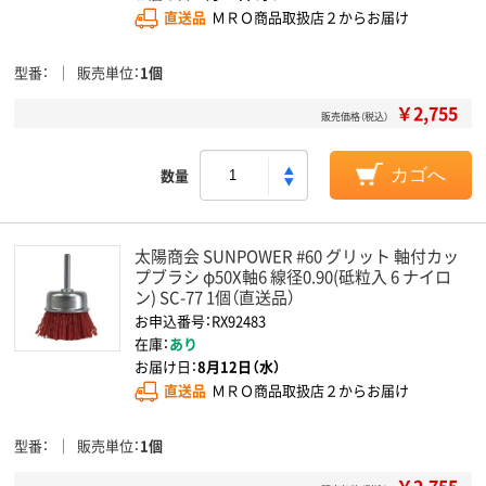
直送品
ＭＲＯ商品取扱店２からお届け
型番
販売単位
1個
￥2,755
販売価格（税込）
数量
カゴへ
太陽商会 SUNPOWER #60 グリット 軸付カッ
プブラシ φ50X軸6 線径0.90(砥粒入 6 ナイロ
ン) SC-77 1個（直送品）
お申込番号：RX92483
在庫：
あり
お届け日：
8月12日（水）
直送品
ＭＲＯ商品取扱店２からお届け
型番
販売単位
1個