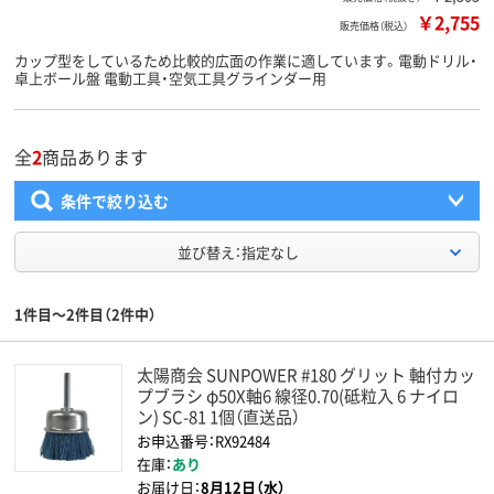
￥2,755
販売価格（税込）
カップ型をしているため比較的広面の作業に適しています。電動ドリル・
卓上ボール盤 電動工具・空気工具グラインダー用
全
2
商品あります
条件で絞り込む
並び替え：指定なし
1件目～2件目（2件中）
太陽商会 SUNPOWER #180 グリット 軸付カッ
プブラシ φ50X軸6 線径0.70(砥粒入 6 ナイロ
ン) SC-81 1個（直送品）
お申込番号：RX92484
在庫：
あり
お届け日：
8月12日（水）