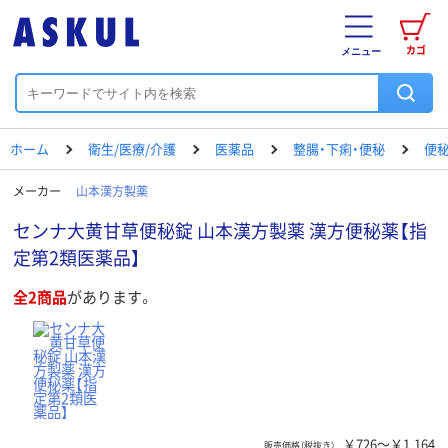
カゴ
メニュー
ホーム
衛生/医療/介護
医薬品
整腸・下痢・便秘
便秘
メーカー
山本漢方製薬
センナ大黄甘草便秘錠 山本漢方製薬 漢方便秘薬【指
定第2類医薬品】
全2商品
があります。
￥726～￥1,164
販売価格（税抜き）