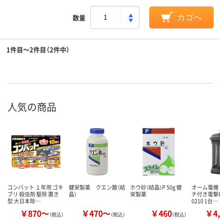
数量
カゴへ
1件目～2件目（2件中）
人気の商品
コンバット １年用 ゴキ
健栄製薬 クエン酸（結
ホウ砂（結晶）P 50g 健
オーム電機
ブリ 殺虫剤 駆除 置き
晶）
栄製薬
チ付き電撃殺
型 大日本除…
0210 1台…
￥870～
￥470～
￥460
￥4,
（税込）
（税込）
（税込）