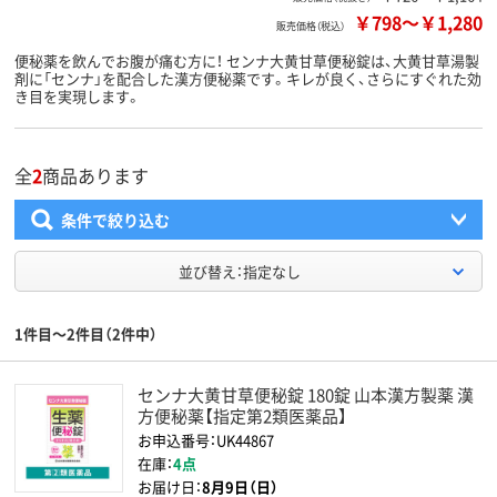
￥798
～
￥1,280
販売価格（税込）
便秘薬を飲んでお腹が痛む方に！ センナ大黄甘草便秘錠は、大黄甘草湯製
剤に「センナ」を配合した漢方便秘薬です。キレが良く、さらにすぐれた効
き目を実現します。
全
2
商品あります
条件で絞り込む
並び替え：指定なし
1件目～2件目（2件中）
センナ大黄甘草便秘錠 180錠 山本漢方製薬 漢
方便秘薬【指定第2類医薬品】
お申込番号：UK44867
在庫：
4点
お届け日：
8月9日（日）