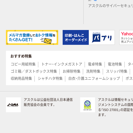
アスクルのサイバーセキュ
おすすめ特集
コピー用紙特集
トナー・インクメガストア
電卓特集
電池特集
タ
ゴミ箱／ダストボックス特集
お掃除特集
洗剤特集
スリッパ特集
収納用品特集
シャチハタ特集
白衣・介護ユニフォームショップ
ポス
アスクルは公益社団法人日本通信
アスクルは情報セキュ
販売協会の会員です。
ジメントシステムの国
る「ISO 27001」の認
ます。