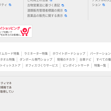
ご利用上の注意
アスクルの大
リティ
ション
古物営業法に基づく表記
酒類販売管理者標識の掲示
医薬品の販売に関する表示
イムカード特集
ラミネーター特集
ホワイトボードショップ
パーテーション
タオル特集
ダンボール専門ショップ
現場のチカラ
台車ナビ
すべての働
トイットストア
オフィスづくりサービス
ピンポイントサーチ
特集一覧
リティマネ
際規格であ
証を取得してい