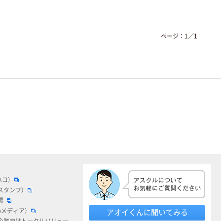
ページ：
1
／
1
ハコ）
スタンプ）
場
bメディア）
アオイくんに聞いてみる