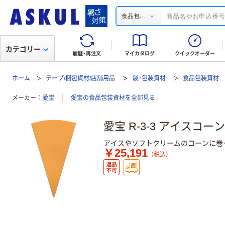
...
食品包
カテゴリー
履歴・再注文
マイカタログ
クイックオーダー
ホーム
テープ/梱包資材/店舗用品
袋・包装資材
食品包装資材
メーカー
愛宝
愛宝の食品包装資材を全部見る
愛宝 R-3-3 アイスコ
アイスやソフトクリームのコーンに巻
￥25,191
（税込）