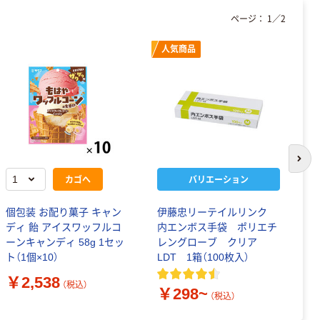
ページ：
1
／
2
人気商品
次の
カゴへ
バリエーション
個包装 お配り菓子 キャン
伊藤忠リーテイルリンク
リ
ディ 飴 アイスワッフルコ
内エンボス手袋 ポリエチ
グ
ーンキャンディ 58g 1セッ
レングローブ クリア
捨
ト（1個×10）
LDT 1箱（100枚入）
￥
￥2,538
（税込）
￥298~
（税込）