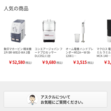
人気の商品
象印マホービン 精米機
コンエアージャパン フ
オーム電機 ハンドブレ
マクロス 
1升 BR-WB10-WA 1個
ードプロセッサー
ンダーMS2AーW 08-
ミル ラミル
DLC052J 1台
1208 1…
MCK-140…
￥52,580
￥9,680
￥3,515
￥3,
（税込）
（税込）
（税込）
アスクルについて
お気軽にご質問ください。