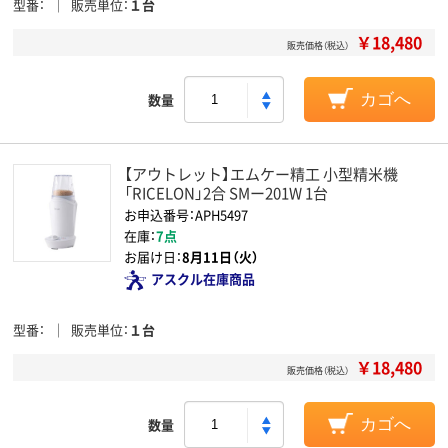
型番
販売単位
１台
￥18,480
販売価格（税込）
数量
カゴへ
【アウトレット】エムケー精工 小型精米機
「RICELON」2合 SMー201W 1台
お申込番号：APH5497
在庫：
7点
お届け日：
8月11日（火）
アスクル在庫商品
型番
販売単位
１台
￥18,480
販売価格（税込）
数量
カゴへ