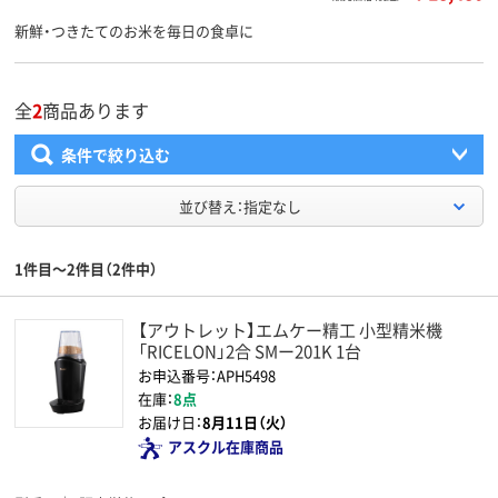
新鮮・つきたてのお米を毎日の食卓に
全
2
商品あります
条件で絞り込む
並び替え：指定なし
1件目～2件目（2件中）
【アウトレット】エムケー精工 小型精米機
「RICELON」2合 SMー201K 1台
お申込番号：APH5498
在庫：
8点
お届け日：
8月11日（火）
アスクル在庫商品