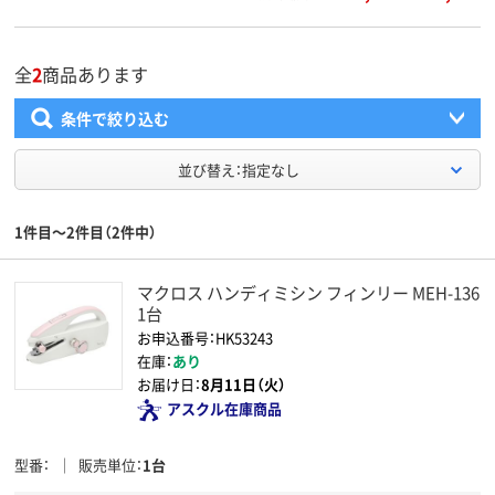
全
2
商品あります
条件で絞り込む
並び替え：指定なし
1件目～2件目（2件中）
マクロス ハンディミシン フィンリー MEH-136
1台
お申込番号：HK53243
在庫：
あり
お届け日：
8月11日（火）
アスクル在庫商品
型番
販売単位
1台