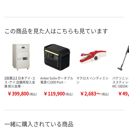
この商品を見た人はこちらも見ています
【設置込】 日本アイ・エ
Anker Solix ポータブル
マクロス ハンディミシ
パナソニッ
ス・ケイ 店舗用投入金
電源 C1000 Port…
ン
ススティッ
庫 耐火金庫…
MC-SB55K
￥399,800
￥119,900
￥2,683～
￥49,
（税込）
（税込）
（税込）
一緒に購入されている商品