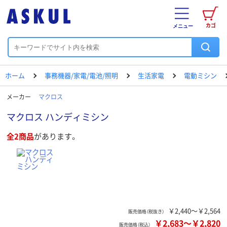
カゴ
メニュー
ホーム
事務機器/家電/電池/照明
生活家電
電動ミシン
メーカー
マクロス
マクロス ハンディミシン
全2商品
があります。
￥2,440～￥2,564
販売価格（税抜き）
￥2,683
～
￥2,820
販売価格（税込）