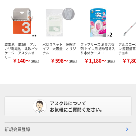
乾電池 単3形 アル
水切りネット 圧縮タ
ファブリーズ 消臭芳香
アルスコー
カリ乾電池 北欧パッ
イプ 大容量 オリジ
剤 トイレ用 詰め替え入
ン 超軽量
ケージ アスクルオ
ナル
り本体ケース…
チョキ
リ…
￥140～
￥598～
￥1,180～
￥7,8
（税込）
（税込）
（税込）
アスクルについて
お気軽にご質問ください。
新規会員登録